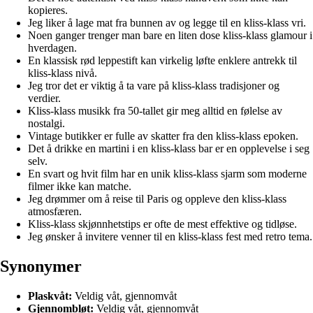
kopieres.
Jeg liker å lage mat fra bunnen av og legge til en kliss-klass vri.
Noen ganger trenger man bare en liten dose kliss-klass glamour i
hverdagen.
En klassisk rød leppestift kan virkelig løfte enklere antrekk til
kliss-klass nivå.
Jeg tror det er viktig å ta vare på kliss-klass tradisjoner og
verdier.
Kliss-klass musikk fra 50-tallet gir meg alltid en følelse av
nostalgi.
Vintage butikker er fulle av skatter fra den kliss-klass epoken.
Det å drikke en martini i en kliss-klass bar er en opplevelse i seg
selv.
En svart og hvit film har en unik kliss-klass sjarm som moderne
filmer ikke kan matche.
Jeg drømmer om å reise til Paris og oppleve den kliss-klass
atmosfæren.
Kliss-klass skjønnhetstips er ofte de mest effektive og tidløse.
Jeg ønsker å invitere venner til en kliss-klass fest med retro tema.
Synonymer
Plaskvåt:
Veldig våt, gjennomvåt
Gjennombløt:
Veldig våt, gjennomvåt