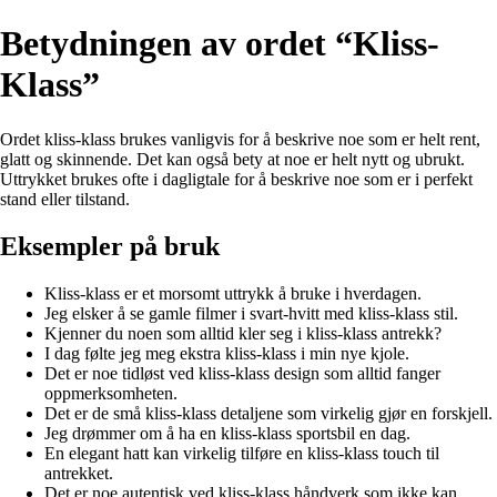
Betydningen av ordet “Kliss-
Klass”
Ordet kliss-klass brukes vanligvis for å beskrive noe som er helt rent,
glatt og skinnende. Det kan også bety at noe er helt nytt og ubrukt.
Uttrykket brukes ofte i dagligtale for å beskrive noe som er i perfekt
stand eller tilstand.
Eksempler på bruk
Kliss-klass er et morsomt uttrykk å bruke i hverdagen.
Jeg elsker å se gamle filmer i svart-hvitt med kliss-klass stil.
Kjenner du noen som alltid kler seg i kliss-klass antrekk?
I dag følte jeg meg ekstra kliss-klass i min nye kjole.
Det er noe tidløst ved kliss-klass design som alltid fanger
oppmerksomheten.
Det er de små kliss-klass detaljene som virkelig gjør en forskjell.
Jeg drømmer om å ha en kliss-klass sportsbil en dag.
En elegant hatt kan virkelig tilføre en kliss-klass touch til
antrekket.
Det er noe autentisk ved kliss-klass håndverk som ikke kan