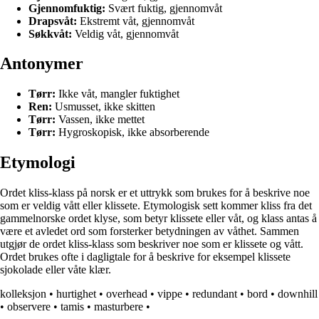
Gjennomfuktig:
Svært fuktig, gjennomvåt
Drapsvåt:
Ekstremt våt, gjennomvåt
Søkkvåt:
Veldig våt, gjennomvåt
Antonymer
Tørr:
Ikke våt, mangler fuktighet
Ren:
Usmusset, ikke skitten
Tørr:
Vassen, ikke mettet
Tørr:
Hygroskopisk, ikke absorberende
Etymologi
Ordet kliss-klass på norsk er et uttrykk som brukes for å beskrive noe
som er veldig vått eller klissete. Etymologisk sett kommer kliss fra det
gammelnorske ordet klyse, som betyr klissete eller våt, og klass antas å
være et avledet ord som forsterker betydningen av våthet. Sammen
utgjør de ordet kliss-klass som beskriver noe som er klissete og vått.
Ordet brukes ofte i dagligtale for å beskrive for eksempel klissete
sjokolade eller våte klær.
kolleksjon
•
hurtighet
•
overhead
•
vippe
•
redundant
•
bord
•
downhill
•
observere
•
tamis
•
masturbere
•