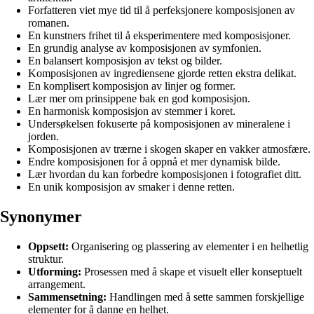
Forfatteren viet mye tid til å perfeksjonere komposisjonen av
romanen.
En kunstners frihet til å eksperimentere med komposisjoner.
En grundig analyse av komposisjonen av symfonien.
En balansert komposisjon av tekst og bilder.
Komposisjonen av ingrediensene gjorde retten ekstra delikat.
En komplisert komposisjon av linjer og former.
Lær mer om prinsippene bak en god komposisjon.
En harmonisk komposisjon av stemmer i koret.
Undersøkelsen fokuserte på komposisjonen av mineralene i
jorden.
Komposisjonen av trærne i skogen skaper en vakker atmosfære.
Endre komposisjonen for å oppnå et mer dynamisk bilde.
Lær hvordan du kan forbedre komposisjonen i fotografiet ditt.
En unik komposisjon av smaker i denne retten.
Synonymer
Oppsett:
Organisering og plassering av elementer i en helhetlig
struktur.
Utforming:
Prosessen med å skape et visuelt eller konseptuelt
arrangement.
Sammensetning:
Handlingen med å sette sammen forskjellige
elementer for å danne en helhet.