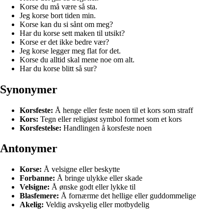
Korse du må være så sta.
Jeg korse bort tiden min.
Korse kan du si sånt om meg?
Har du korse sett maken til utsikt?
Korse er det ikke bedre vær?
Jeg korse legger meg flat for det.
Korse du alltid skal mene noe om alt.
Har du korse blitt så sur?
Synonymer
Korsfeste:
Å henge eller feste noen til et kors som straff
Kors:
Tegn eller religiøst symbol formet som et kors
Korsfestelse:
Handlingen å korsfeste noen
Antonymer
Korse:
Å velsigne eller beskytte
Forbanne:
Å bringe ulykke eller skade
Velsigne:
Å ønske godt eller lykke til
Blasfemere:
Å fornærme det hellige eller guddommelige
Akelig:
Veldig avskyelig eller motbydelig