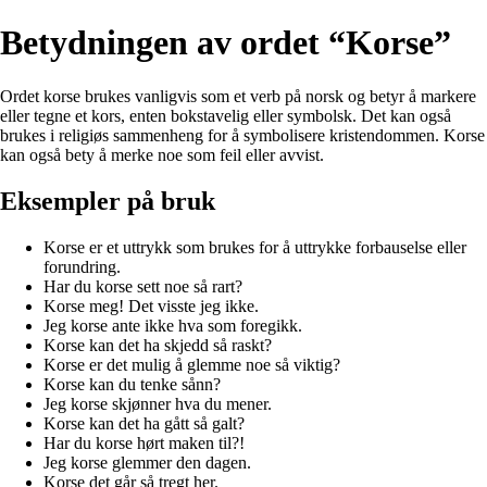
Betydningen av ordet “Korse”
Ordet korse brukes vanligvis som et verb på norsk og betyr å markere
eller tegne et kors, enten bokstavelig eller symbolsk. Det kan også
brukes i religiøs sammenheng for å symbolisere kristendommen. Korse
kan også bety å merke noe som feil eller avvist.
Eksempler på bruk
Korse er et uttrykk som brukes for å uttrykke forbauselse eller
forundring.
Har du korse sett noe så rart?
Korse meg! Det visste jeg ikke.
Jeg korse ante ikke hva som foregikk.
Korse kan det ha skjedd så raskt?
Korse er det mulig å glemme noe så viktig?
Korse kan du tenke sånn?
Jeg korse skjønner hva du mener.
Korse kan det ha gått så galt?
Har du korse hørt maken til?!
Jeg korse glemmer den dagen.
Korse det går så tregt her.