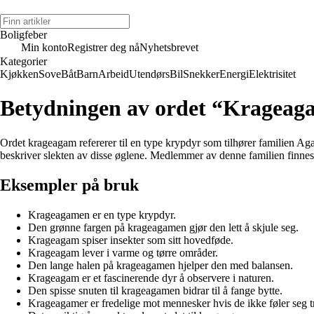
Boligfeber
Min konto
Registrer deg nå
Nyhetsbrevet
Kategorier
Kjøkken
Sove
Båt
Barn
Arbeid
Utendørs
Bil
Snekker
Energi
Elektrisitet
Betydningen av ordet “Krageag
Ordet krageagam refererer til en type krypdyr som tilhører familien Ag
beskriver slekten av disse øglene. Medlemmer av denne familien finnes 
Eksempler på bruk
Krageagamen er en type krypdyr.
Den grønne fargen på krageagamen gjør den lett å skjule seg.
Krageagam spiser insekter som sitt hovedføde.
Krageagam lever i varme og tørre områder.
Den lange halen på krageagamen hjelper den med balansen.
Krageagam er et fascinerende dyr å observere i naturen.
Den spisse snuten til krageagamen bidrar til å fange bytte.
Krageagamer er fredelige mot mennesker hvis de ikke føler seg t