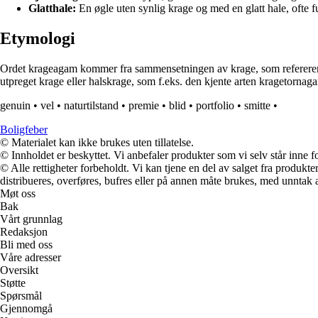
Glatthale:
En øgle uten synlig krage og med en glatt hale, ofte 
Etymologi
Ordet krageagam kommer fra sammensetningen av krage, som refererer ti
utpreget krage eller halskrage, som f.eks. den kjente arten kragetornagam
genuin
•
vel
•
naturtilstand
•
premie
•
blid
•
portfolio
•
smitte
•
Boligfeber
© Materialet kan ikke brukes uten tillatelse.
© Innholdet er beskyttet. Vi anbefaler produkter som vi selv står inne 
© Alle rettigheter forbeholdt. Vi kan tjene en del av salget fra produk
distribueres, overføres, bufres eller på annen måte brukes, med unntak av
Møt oss
Bak
Vårt grunnlag
Redaksjon
Bli med oss
Våre adresser
Oversikt
Støtte
Spørsmål
Gjennomgå