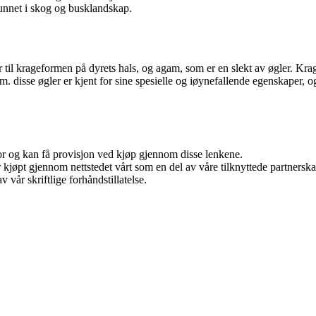
funnet i skog og busklandskap.
l krageformen på dyrets hals, og agam, som er en slekt av øgler. Krage
. disse øgler er kjent for sine spesielle og iøynefallende egenskaper, og
for og kan få provisjon ved kjøp gjennom disse lenkene.
ter kjøpt gjennom nettstedet vårt som en del av våre tilknyttede partner
 vår skriftlige forhåndstillatelse.