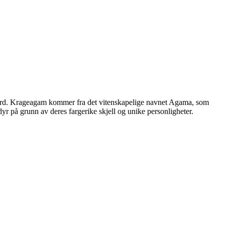
 atferd. Krageagam kommer fra det vitenskapelige navnet Agama, som
r på grunn av deres fargerike skjell og unike personligheter.