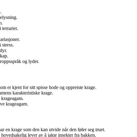
.
.
elysning.
m.
terrariet.
ariasjoner.
 stress.
dyr.
skap.
oppsspråk og lyder.
m er kjent for sitt spisse hode og oppreiste krage.
mens karakteristiske krage.
e krageagam.
ive krageagam.
ar en krage som den kan utvide når den føler seg truet.
ovedsakelig lever av å jakte insekter fra bakken.