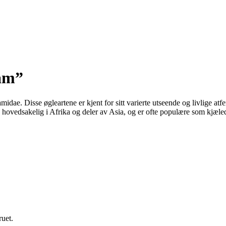
am”
amidae. Disse øgleartene er kjent for sitt varierte utseende og livlige
hovedsakelig i Afrika og deler av Asia, og er ofte populære som kjæledy
ruet.