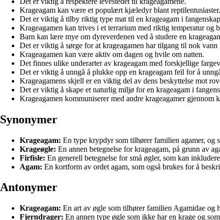
Det er viktig å respektere levestedet til krageagamene.
Krageagam kan være et populært kjæledyr blant reptilentusiaster
Det er viktig å tilby riktig type mat til en krageagam i fangenskap
Krageagamen kan trives i et terrarium med riktig temperatur og b
Barn kan lære mye om dyreverdenen ved å studere en krageaga
Det er viktig å sørge for at krageagamen har tilgang til nok vann i 
Krageagamen kan være aktiv om dagen og hvile om natten.
Det finnes ulike underarter av krageagam med forskjellige fargev
Det er viktig å unngå å plukke opp en krageagam feil for å unngå
Krageagamens skjell er en viktig del av dens beskyttelse mot rov
Det er viktig å skape et naturlig miljø for en krageagam i fangen
Krageagamen kommuniserer med andre krageagamer gjennom kr
Synonymer
Krageagam:
En type krypdyr som tilhører familien agamer, og so
Krageøgle:
En annen betegnelse for krageagam, på grunn av aga
Firfisle:
En generell betegnelse for små øgler, som kan inkluder
Agam:
En kortform av ordet agam, som også brukes for å beskr
Antonymer
Krageagam:
En art av øgle som tilhører familien Agamidae og h
Fjerndrager:
En annen type øgle som ikke har en krage og som h