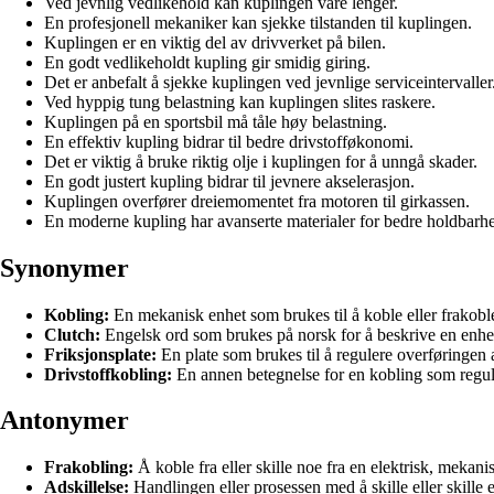
Ved jevnlig vedlikehold kan kuplingen vare lenger.
En profesjonell mekaniker kan sjekke tilstanden til kuplingen.
Kuplingen er en viktig del av drivverket på bilen.
En godt vedlikeholdt kupling gir smidig giring.
Det er anbefalt å sjekke kuplingen ved jevnlige serviceintervaller
Ved hyppig tung belastning kan kuplingen slites raskere.
Kuplingen på en sportsbil må tåle høy belastning.
En effektiv kupling bidrar til bedre drivstofføkonomi.
Det er viktig å bruke riktig olje i kuplingen for å unngå skader.
En godt justert kupling bidrar til jevnere akselerasjon.
Kuplingen overfører dreiemomentet fra motoren til girkassen.
En moderne kupling har avanserte materialer for bedre holdbarhe
Synonymer
Kobling:
En mekanisk enhet som brukes til å koble eller frakobl
Clutch:
Engelsk ord som brukes på norsk for å beskrive en enhe
Friksjonsplate:
En plate som brukes til å regulere overføringen 
Drivstoffkobling:
En annen betegnelse for en kobling som regul
Antonymer
Frakobling:
Å koble fra eller skille noe fra en elektrisk, mekani
Adskillelse:
Handlingen eller prosessen med å skille eller skille 