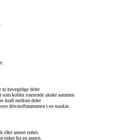
.
t.
e to bevegelige deler
t som kobler roterende aksler sammen
av kraft mellom deler
erer drivstoffstrømmen i en maskin
sk eller annen enhet.
en enhet fra en annen.