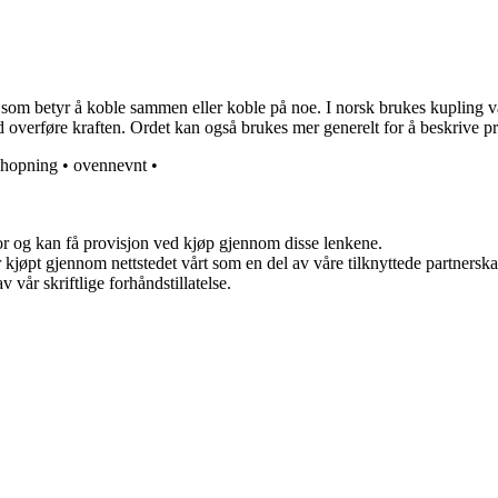
som betyr å koble sammen eller koble på noe. I norsk brukes kupling vanl
 overføre kraften. Ordet kan også brukes mer generelt for å beskrive p
hopning
•
ovennevnt
•
for og kan få provisjon ved kjøp gjennom disse lenkene.
ter kjøpt gjennom nettstedet vårt som en del av våre tilknyttede partner
 vår skriftlige forhåndstillatelse.