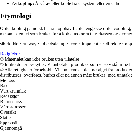
Avkopling:
Å slå av eller koble fra et system eller en enhet.
Etymologi
Ordet kupling på norsk har sitt opphav fra det engelske ordet coupling, 
mekanisk enhet som brukes for å koble motoren til girkassen og dermed
sibirkulde
•
runway
•
arbeidsdeling
•
teori
•
impotent
•
radbrekke
•
opp
Boligfeber
© Materialet kan ikke brukes uten tillatelse.
© Innholdet er beskyttet. Vi anbefaler produkter som vi selv står inne 
© Alle rettigheter forbeholdt. Vi kan tjene en del av salget fra produk
distribueres, overføres, bufres eller på annen måte brukes, med unntak av
Møt oss
Bak
Vårt grunnlag
Redaksjon
Bli med oss
Våre adresser
Oversikt
Støtte
Spørsmål
Gjennomgå