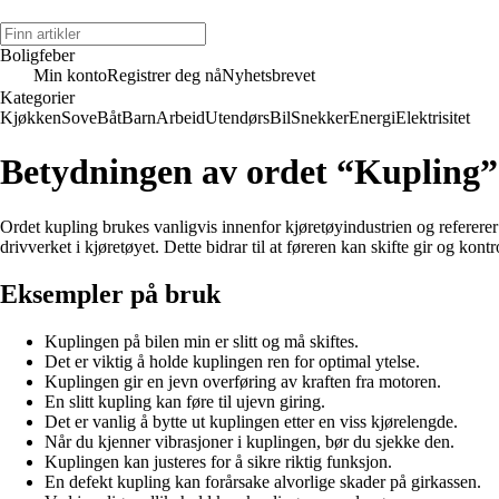
Boligfeber
Min konto
Registrer deg nå
Nyhetsbrevet
Kategorier
Kjøkken
Sove
Båt
Barn
Arbeid
Utendørs
Bil
Snekker
Energi
Elektrisitet
Betydningen av ordet “Kupling”
Ordet kupling brukes vanligvis innenfor kjøretøyindustrien og referer
drivverket i kjøretøyet. Dette bidrar til at føreren kan skifte gir og kont
Eksempler på bruk
Kuplingen på bilen min er slitt og må skiftes.
Det er viktig å holde kuplingen ren for optimal ytelse.
Kuplingen gir en jevn overføring av kraften fra motoren.
En slitt kupling kan føre til ujevn giring.
Det er vanlig å bytte ut kuplingen etter en viss kjørelengde.
Når du kjenner vibrasjoner i kuplingen, bør du sjekke den.
Kuplingen kan justeres for å sikre riktig funksjon.
En defekt kupling kan forårsake alvorlige skader på girkassen.