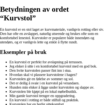
Betydningen av ordet
“Kurvstol”
En kurvstol er en stol laget av kurvmateriale, vanligvis rotting eller siv.
Den har ofte en avslappet, naturlig utseende og brukes ofte som en
komfortabel lenestol. Kurvstoler er populære både innendørs og
utendørs, og er vanligvis lette og enkle å flytte rundt.
Eksempler på bruk
En kurvstol er perfekt for avslapning på terrassen.
Jeg elsker å sitte i en komfortabel kurvstol med en god bok.
Den hvite kurvstolen passer fint inn i stua.
Hvordan skal vi plassere kurvstolene i hagen?
Kurvstolen gir en følelse av sommer og sol.
Det er deilig å svaie i en kurvstol på verandaen.
Hunden min elsker å ligge under kurvstolen og slappe av.
Kurvstolen ble kjøpt på en lokal møbelbutikk.
Min gamle kurvstol trenger en oppgradering.
En kurvstol i rotting er både stilfull og praktisk.
Kurvstolen har en herlig sittekomfort.