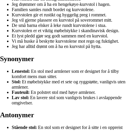
Jeg drømmer om å ha en hengekøye-kurvstol i hagen.
Familien samles rundt bordet og kurvstolene.
Kurvstolen gir et rustikt og hyggelig preg i rommet.
Jeg vil gjerne plassere en kurvstol på soverommet mitt.
De små barna elsker å leke rundt kurvstolene i stua.
Kurvstolen er et viktig møbelstykke i skandinavisk design.
Et lyst pledd gjør seg godt sammen med en kurvstol.
Vi må huske å beskytte kurvstolene mot regn og fuktighet.
Jeg har alltid drømt om å ha en kurvstol på hytta.
Synonymer
Lenestol:
En stol med armlener som er designet for å tilby
komfort mens man sitter.
Stol:
Et møbelstykke med et sete og ryggstøtte, vanligvis uten
armlener.
Fauteuil:
En polstret stol med høye armlener.
Lav stol:
En lavere stol som vanligvis brukes i avslappende
omgivelser.
Antonymer
Stående stol:
En stol som er designet for å sitte i en oppreist