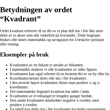
Betydningen av ordet
“Kvadrant”
Ordet kvadrant refererer til en del av et plan delt inn i fire like store
deler av to akser som står vinkelrett på hverandre. Dette begrepet
brukes ofte innen matematikk og navigasjon for å beskrive posisjon
eller retning.
Eksempler på bruk
Kvadranten av en firkant er arealet av firkanten.
I matematikk studerer vi ofte kvadranten av ulike figurer.
Kvadranten kan også referere til en bestemt del av en by eller by.
Koordinatsystemet deles ofte inn i fire kvadranter.
I den øverste høyre kvadranten finner man positive x og y-
koordinater.
Det matematiske begrepet kvadrant har røtter i latin.
Kvadranten av et rektangel er lengden ganger bredde.
Den andre kvadranten inneholder negative x-verdier, men
positive y-verdier.
En tabell kan deles inn i fire kvadranter for bedre organisering.