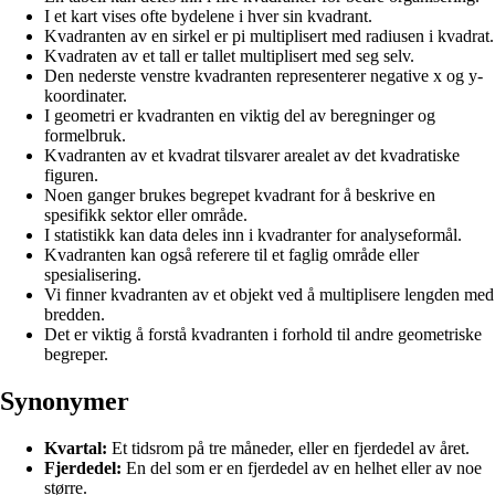
I et kart vises ofte bydelene i hver sin kvadrant.
Kvadranten av en sirkel er pi multiplisert med radiusen i kvadrat.
Kvadraten av et tall er tallet multiplisert med seg selv.
Den nederste venstre kvadranten representerer negative x og y-
koordinater.
I geometri er kvadranten en viktig del av beregninger og
formelbruk.
Kvadranten av et kvadrat tilsvarer arealet av det kvadratiske
figuren.
Noen ganger brukes begrepet kvadrant for å beskrive en
spesifikk sektor eller område.
I statistikk kan data deles inn i kvadranter for analyseformål.
Kvadranten kan også referere til et faglig område eller
spesialisering.
Vi finner kvadranten av et objekt ved å multiplisere lengden med
bredden.
Det er viktig å forstå kvadranten i forhold til andre geometriske
begreper.
Synonymer
Kvartal:
Et tidsrom på tre måneder, eller en fjerdedel av året.
Fjerdedel:
En del som er en fjerdedel av en helhet eller av noe
større.