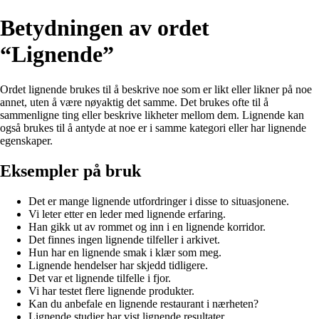
Betydningen av ordet
“Lignende”
Ordet lignende brukes til å beskrive noe som er likt eller likner på noe
annet, uten å være nøyaktig det samme. Det brukes ofte til å
sammenligne ting eller beskrive likheter mellom dem. Lignende kan
også brukes til å antyde at noe er i samme kategori eller har lignende
egenskaper.
Eksempler på bruk
Det er mange lignende utfordringer i disse to situasjonene.
Vi leter etter en leder med lignende erfaring.
Han gikk ut av rommet og inn i en lignende korridor.
Det finnes ingen lignende tilfeller i arkivet.
Hun har en lignende smak i klær som meg.
Lignende hendelser har skjedd tidligere.
Det var et lignende tilfelle i fjor.
Vi har testet flere lignende produkter.
Kan du anbefale en lignende restaurant i nærheten?
Lignende studier har vist lignende resultater.