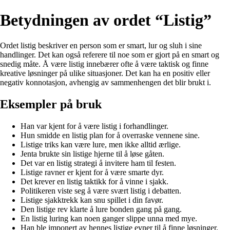
Betydningen av ordet “Listig”
Ordet listig beskriver en person som er smart, lur og sluh i sine
handlinger. Det kan også referere til noe som er gjort på en smart og
snedig måte. Å være listig innebærer ofte å være taktisk og finne
kreative løsninger på ulike situasjoner. Det kan ha en positiv eller
negativ konnotasjon, avhengig av sammenhengen det blir brukt i.
Eksempler på bruk
Han var kjent for å være listig i forhandlinger.
Hun smidde en listig plan for å overraske vennene sine.
Listige triks kan være lure, men ikke alltid ærlige.
Jenta brukte sin listige hjerne til å løse gåten.
Det var en listig strategi å invitere ham til festen.
Listige ravner er kjent for å være smarte dyr.
Det krever en listig taktikk for å vinne i sjakk.
Politikeren viste seg å være svært listig i debatten.
Listige sjakktrekk kan snu spillet i din favør.
Den listige rev klarte å lure bonden gang på gang.
En listig luring kan noen ganger slippe unna med mye.
Han ble imponert av hennes listige evner til å finne løsninger.