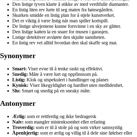
Den listige tyven klarte å stikke av med verdifulle diamanter.
En listig liten rev lurte til seg maten fra hønsegården.
Skurken smidde en listig plan for å stjele kunstverket.
Det er viktig å være listig når man spiller kortspill.
De listige alvejentene kunne forsvinne i en sky av glitter.
Den listige katten la en snare for musen i garasjen.
Listige detektiver avslørte den skjulte sannheten.
En listig rev vet alltid hvordan den skal skaffe seg mat.
Synonymer
Smart:
Viser evne til å tenke raskt og effektivt.
Snedig:
Måte å være lurt og oppfinnsom på.
Listig:
Klok og utspekulert i handlinger og planer.
Kynisk:
Viser likegyldighet og hardhet uten medlidenhet.
Slu:
Smart og snedig på en sneaky måte.
Antonymer
Ærlig:
som er rettferdig og ikke bedragersk
Naiv:
som mangler mistenksomhet eller erfaring
Troverdig:
som er til å stole på og som virker sannsynlig
Åpenhjertig:
som er ærlig og villig til å dele sine følelser eller