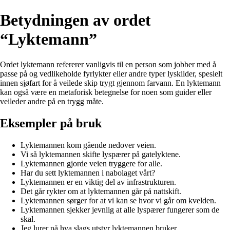
Betydningen av ordet
“Lyktemann”
Ordet lyktemann refererer vanligvis til en person som jobber med å
passe på og vedlikeholde fyrlykter eller andre typer lyskilder, spesielt
innen sjøfart for å veilede skip trygt gjennom farvann. En lyktemann
kan også være en metaforisk betegnelse for noen som guider eller
veileder andre på en trygg måte.
Eksempler på bruk
Lyktemannen kom gående nedover veien.
Vi så lyktemannen skifte lyspærer på gatelyktene.
Lyktemannen gjorde veien tryggere for alle.
Har du sett lyktemannen i nabolaget vårt?
Lyktemannen er en viktig del av infrastrukturen.
Det går rykter om at lyktemannen går på nattskift.
Lyktemannen sørger for at vi kan se hvor vi går om kvelden.
Lyktemannen sjekker jevnlig at alle lyspærer fungerer som de
skal.
Jeg lurer på hva slags utstyr lyktemannen bruker.