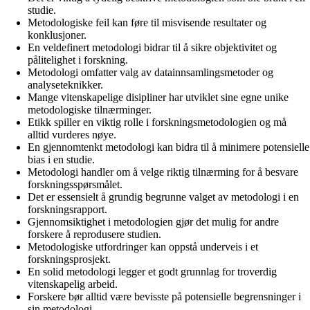
studie.
Metodologiske feil kan føre til misvisende resultater og
konklusjoner.
En veldefinert metodologi bidrar til å sikre objektivitet og
pålitelighet i forskning.
Metodologi omfatter valg av datainnsamlingsmetoder og
analyseteknikker.
Mange vitenskapelige disipliner har utviklet sine egne unike
metodologiske tilnærminger.
Etikk spiller en viktig rolle i forskningsmetodologien og må
alltid vurderes nøye.
En gjennomtenkt metodologi kan bidra til å minimere potensielle
bias i en studie.
Metodologi handler om å velge riktig tilnærming for å besvare
forskningsspørsmålet.
Det er essensielt å grundig begrunne valget av metodologi i en
forskningsrapport.
Gjennomsiktighet i metodologien gjør det mulig for andre
forskere å reprodusere studien.
Metodologiske utfordringer kan oppstå underveis i et
forskningsprosjekt.
En solid metodologi legger et godt grunnlag for troverdig
vitenskapelig arbeid.
Forskere bør alltid være bevisste på potensielle begrensninger i
sin metodologi.