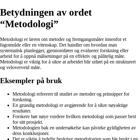
Betydningen av ordet
“Metodologi”
Metodologi er læren om metoder og fremgangsmåter innenfor et
fagområde eller en vitenskap. Det handler om hvordan man
systematisk planlegger, gjennomfører og evaluerer forskning eller
arbeid for å oppnå målsetninger på en effektiv og pålitelig måte.
Metodologi er viktig for å sikre at arbeidet blir utført på en strukturert
og veloverveid måte.
Eksempler på bruk
Metodologi refererer til studiet av metoder og prinsipper for
forskning.
En grundig metodologi er avgjørende for å sikre nøyaktige
resultater.
Forskere bør nøye vurdere hvilken metodologi som passer best
for sitt prosjekt.
Metodologien bak en undersøkelse kan påvirke gyldigheten av
dens konklusjoner.
Det er viktig å tydelig beskrive metodologien som ble brukt i en