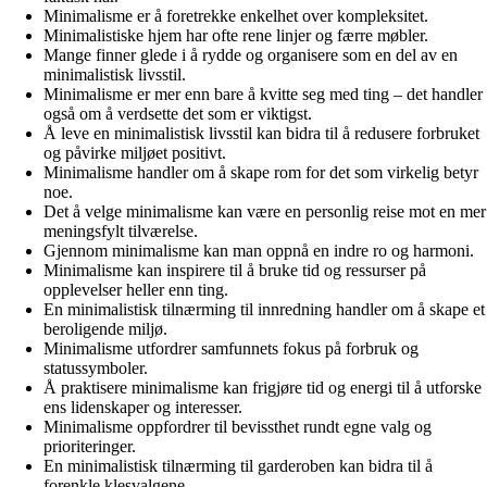
Minimalisme er å foretrekke enkelhet over kompleksitet.
Minimalistiske hjem har ofte rene linjer og færre møbler.
Mange finner glede i å rydde og organisere som en del av en
minimalistisk livsstil.
Minimalisme er mer enn bare å kvitte seg med ting – det handler
også om å verdsette det som er viktigst.
Å leve en minimalistisk livsstil kan bidra til å redusere forbruket
og påvirke miljøet positivt.
Minimalisme handler om å skape rom for det som virkelig betyr
noe.
Det å velge minimalisme kan være en personlig reise mot en mer
meningsfylt tilværelse.
Gjennom minimalisme kan man oppnå en indre ro og harmoni.
Minimalisme kan inspirere til å bruke tid og ressurser på
opplevelser heller enn ting.
En minimalistisk tilnærming til innredning handler om å skape et
beroligende miljø.
Minimalisme utfordrer samfunnets fokus på forbruk og
statussymboler.
Å praktisere minimalisme kan frigjøre tid og energi til å utforske
ens lidenskaper og interesser.
Minimalisme oppfordrer til bevissthet rundt egne valg og
prioriteringer.
En minimalistisk tilnærming til garderoben kan bidra til å
forenkle klesvalgene.