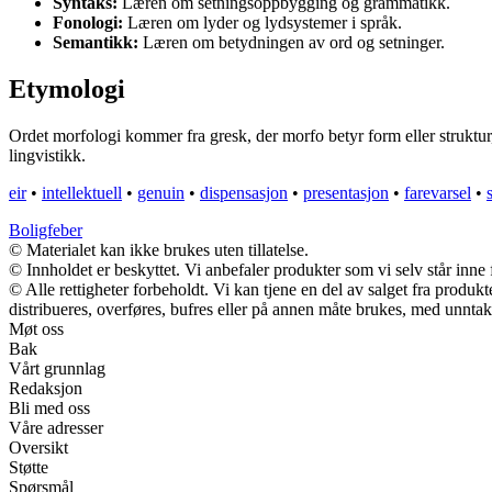
Syntaks:
Læren om setningsoppbygging og grammatikk.
Fonologi:
Læren om lyder og lydsystemer i språk.
Semantikk:
Læren om betydningen av ord og setninger.
Etymologi
Ordet morfologi kommer fra gresk, der morfo betyr form eller struktur,
lingvistikk.
eir
•
intellektuell
•
genuin
•
dispensasjon
•
presentasjon
•
farevarsel
•
Boligfeber
© Materialet kan ikke brukes uten tillatelse.
© Innholdet er beskyttet. Vi anbefaler produkter som vi selv står inne
© Alle rettigheter forbeholdt. Vi kan tjene en del av salget fra produ
distribueres, overføres, bufres eller på annen måte brukes, med unntak a
Møt oss
Bak
Vårt grunnlag
Redaksjon
Bli med oss
Våre adresser
Oversikt
Støtte
Spørsmål