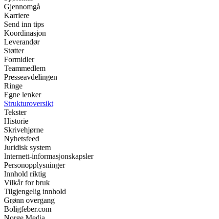
Gjennomgå
Karriere
Send inn tips
Koordinasjon
Leverandør
Støtter
Formidler
Teammedlem
Presseavdelingen
Ringe
Egne lenker
Strukturoversikt
Tekster
Historie
Skrivehjørne
Nyhetsfeed
Juridisk system
Internett-informasjonskapsler
Personopplysninger
Innhold riktig
Vilkår for bruk
Tilgjengelig innhold
Grønn overgang
Boligfeber.com
Norge Media