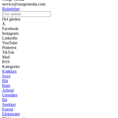
service@norgemedia.com
Boligfeber
Del gleden
X
Facebook
Instagram
LinkedIn
YouTube
Pinterest
TikTok
Mail
RSS
Kategorier
Kjøkken
Sove
Båt
Barn
Arbeid
Utendørs
Bil
Snekker
Energi
Elektrisitet