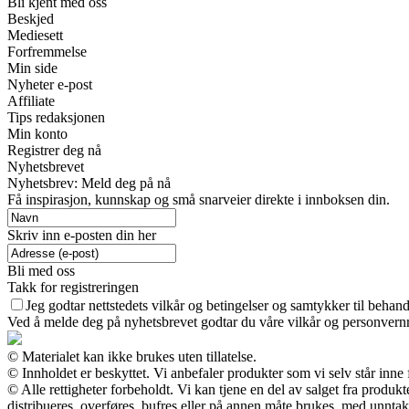
Bli kjent med oss
Beskjed
Mediesett
Forfremmelse
Min side
Nyheter e-post
Affiliate
Tips redaksjonen
Min konto
Registrer deg nå
Nyhetsbrevet
Nyhetsbrev: Meld deg på nå
Få inspirasjon, kunnskap og små snarveier direkte i innboksen din.
Skriv inn e-posten din her
Bli med oss
Takk for registreringen
Jeg godtar nettstedets vilkår og betingelser og samtykker til behan
Ved å melde deg på nyhetsbrevet godtar du våre vilkår og personvernr
© Materialet kan ikke brukes uten tillatelse.
© Innholdet er beskyttet. Vi anbefaler produkter som vi selv står inne
© Alle rettigheter forbeholdt. Vi kan tjene en del av salget fra produ
distribueres, overføres, bufres eller på annen måte brukes, med unntak a