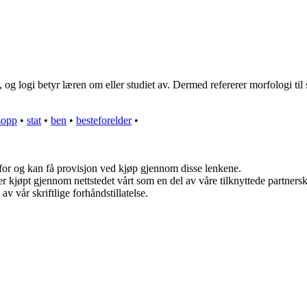
 og logi betyr læren om eller studiet av. Dermed refererer morfologi til 
sopp
•
stat
•
ben
•
besteforelder
•
 for og kan få provisjon ved kjøp gjennom disse lenkene.
kter kjøpt gjennom nettstedet vårt som en del av våre tilknyttede partne
v vår skriftlige forhåndstillatelse.