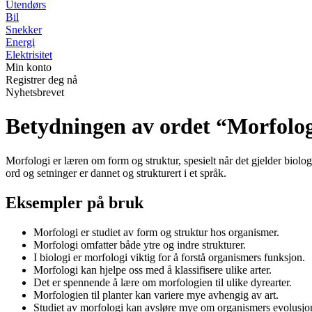
Utendørs
Bil
Snekker
Energi
Elektrisitet
Min konto
Registrer deg nå
Nyhetsbrevet
Betydningen av ordet “Morfolo
Morfologi er læren om form og struktur, spesielt når det gjelder biolog
ord og setninger er dannet og strukturert i et språk.
Eksempler på bruk
Morfologi er studiet av form og struktur hos organismer.
Morfologi omfatter både ytre og indre strukturer.
I biologi er morfologi viktig for å forstå organismers funksjon.
Morfologi kan hjelpe oss med å klassifisere ulike arter.
Det er spennende å lære om morfologien til ulike dyrearter.
Morfologien til planter kan variere mye avhengig av art.
Studiet av morfologi kan avsløre mye om organismers evolusjon