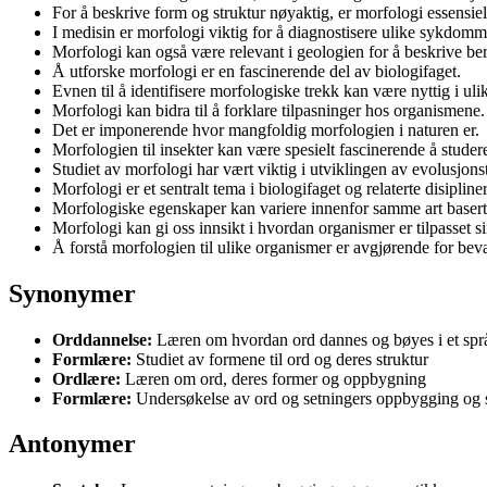
For å beskrive form og struktur nøyaktig, er morfologi essensiel
I medisin er morfologi viktig for å diagnostisere ulike sykdomm
Morfologi kan også være relevant i geologien for å beskrive ber
Å utforske morfologi er en fascinerende del av biologifaget.
Evnen til å identifisere morfologiske trekk kan være nyttig i ulik
Morfologi kan bidra til å forklare tilpasninger hos organismene.
Det er imponerende hvor mangfoldig morfologien i naturen er.
Morfologien til insekter kan være spesielt fascinerende å studer
Studiet av morfologi har vært viktig i utviklingen av evolusjons
Morfologi er et sentralt tema i biologifaget og relaterte disipliner
Morfologiske egenskaper kan variere innenfor samme art basert
Morfologi kan gi oss innsikt i hvordan organismer er tilpasset s
Å forstå morfologien til ulike organismer er avgjørende for bevar
Synonymer
Orddannelse:
Læren om hvordan ord dannes og bøyes i et spr
Formlære:
Studiet av formene til ord og deres struktur
Ordlære:
Læren om ord, deres former og oppbygning
Formlære:
Undersøkelse av ord og setningers oppbygging og s
Antonymer