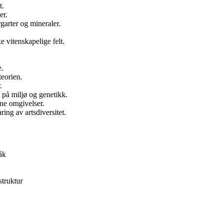
t.
er.
garter og mineraler.
e vitenskapelige felt.
e.
teorien.
.
 på miljø og genetikk.
ine omgivelser.
ing av artsdiversitet.
åk
truktur