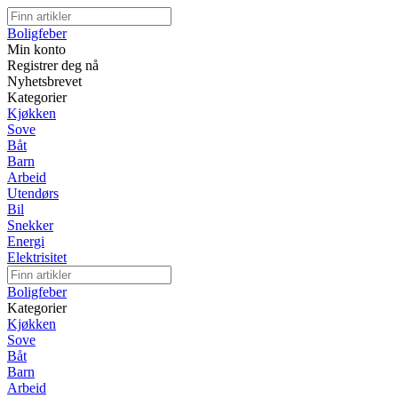
Boligfeber
Min konto
Registrer deg nå
Nyhetsbrevet
Kategorier
Kjøkken
Sove
Båt
Barn
Arbeid
Utendørs
Bil
Snekker
Energi
Elektrisitet
Boligfeber
Kategorier
Kjøkken
Sove
Båt
Barn
Arbeid