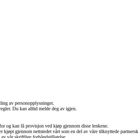
dling av personopplysninger.
egler. Du kan alltid melde deg av igjen.
 for og kan få provisjon ved kjøp gjennom disse lenkene.
kter kjøpt gjennom nettstedet vårt som en del av våre tilknyttede partne
v vår skriftlige forhåndstillatelse.