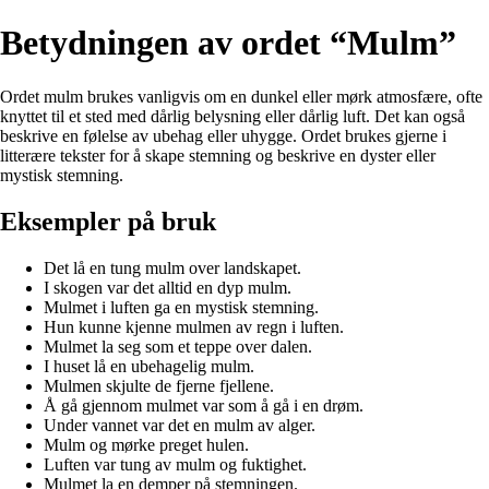
Betydningen av ordet “Mulm”
Ordet mulm brukes vanligvis om en dunkel eller mørk atmosfære, ofte
knyttet til et sted med dårlig belysning eller dårlig luft. Det kan også
beskrive en følelse av ubehag eller uhygge. Ordet brukes gjerne i
litterære tekster for å skape stemning og beskrive en dyster eller
mystisk stemning.
Eksempler på bruk
Det lå en tung mulm over landskapet.
I skogen var det alltid en dyp mulm.
Mulmet i luften ga en mystisk stemning.
Hun kunne kjenne mulmen av regn i luften.
Mulmet la seg som et teppe over dalen.
I huset lå en ubehagelig mulm.
Mulmen skjulte de fjerne fjellene.
Å gå gjennom mulmet var som å gå i en drøm.
Under vannet var det en mulm av alger.
Mulm og mørke preget hulen.
Luften var tung av mulm og fuktighet.
Mulmet la en demper på stemningen.