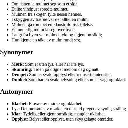
Om natten la mulmet seg som et slør.
Et lite vindpust spredte mulmet.
Mulmen fra skogen fylte nesen hennes.
I skyggen av trærne var det alltid en mulm.
Mulmen ga rommet en klaustrofobisk følelse.
En underlig mulm la seg over byen.
Langt fra byen var mulmet tykt og ugjennomsiktig.
Hun kjente en tåke av mulm rundt seg.
Synonymer
Mørk:
Som er uten lys, eller har lite lys.
Skumring:
Tiden på døgnet mellom dag og natt.
Dempet:
Som er svakt opplyst eller redusert i intensitet.
Dunkel:
Som har en svak belysning eller som er vagt og uklart.
Antonymer
Klarhet:
Fravær av mørke og uklarhet.
Lys:
Det motsatte av mørke, en tilstand preget av synlig stråling.
Klar:
Tydelig eller gjennomsiktig, mangler uklarhet.
Opplyst:
Belyst eller opplyst, uten skyggelagte områder.