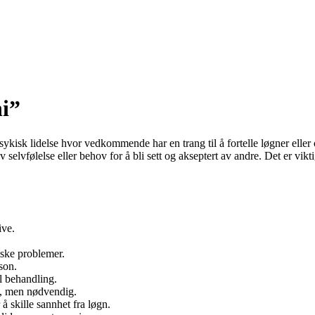
i”
k lidelse hvor vedkommende har en trang til å fortelle løgner eller oppd
 selvfølelse eller behov for å bli sett og akseptert av andre. Det er vi
ive.
ske problemer.
son.
l behandling.
g, men nødvendig.
å skille sannhet fra løgn.