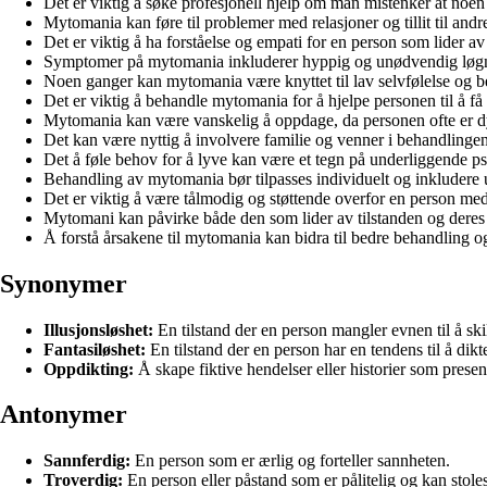
Det er viktig å søke profesjonell hjelp om man mistenker at noen
Mytomania kan føre til problemer med relasjoner og tillit til andr
Det er viktig å ha forståelse og empati for en person som lider 
Symptomer på mytomania inkluderer hyppig og unødvendig løgna
Noen ganger kan mytomania være knyttet til lav selvfølelse og
Det er viktig å behandle mytomania for å hjelpe personen til å få 
Mytomania kan være vanskelig å oppdage, da personen ofte er dyk
Det kan være nyttig å involvere familie og venner i behandling
Det å føle behov for å lyve kan være et tegn på underliggende 
Behandling av mytomania bør tilpasses individuelt og inkludere u
Det er viktig å være tålmodig og støttende overfor en person m
Mytomani kan påvirke både den som lider av tilstanden og deres 
Å forstå årsakene til mytomania kan bidra til bedre behandling og
Synonymer
Illusjonsløshet:
En tilstand der en person mangler evnen til å skill
Fantasiløshet:
En tilstand der en person har en tendens til å dikte 
Oppdikting:
Å skape fiktive hendelser eller historier som presen
Antonymer
Sannferdig:
En person som er ærlig og forteller sannheten.
Troverdig:
En person eller påstand som er pålitelig og kan stole