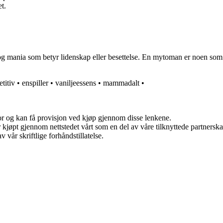
t.
nia som betyr lidenskap eller besettelse. En mytoman er noen som lide
etitiv
•
enspiller
•
vaniljeessens
•
mammadalt
•
for og kan få provisjon ved kjøp gjennom disse lenkene.
ter kjøpt gjennom nettstedet vårt som en del av våre tilknyttede partner
 vår skriftlige forhåndstillatelse.