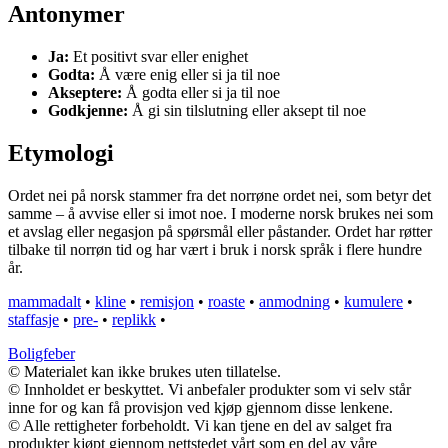
Antonymer
Ja:
Et positivt svar eller enighet
Godta:
Å være enig eller si ja til noe
Akseptere:
Å godta eller si ja til noe
Godkjenne:
Å gi sin tilslutning eller aksept til noe
Etymologi
Ordet nei på norsk stammer fra det norrøne ordet nei, som betyr det
samme – å avvise eller si imot noe. I moderne norsk brukes nei som
et avslag eller negasjon på spørsmål eller påstander. Ordet har røtter
tilbake til norrøn tid og har vært i bruk i norsk språk i flere hundre
år.
mammadalt
•
kline
•
remisjon
•
roaste
•
anmodning
•
kumulere
•
staffasje
•
pre-
•
replikk
•
Boligfeber
© Materialet kan ikke brukes uten tillatelse.
© Innholdet er beskyttet. Vi anbefaler produkter som vi selv står
inne for og kan få provisjon ved kjøp gjennom disse lenkene.
© Alle rettigheter forbeholdt. Vi kan tjene en del av salget fra
produkter kjøpt gjennom nettstedet vårt som en del av våre