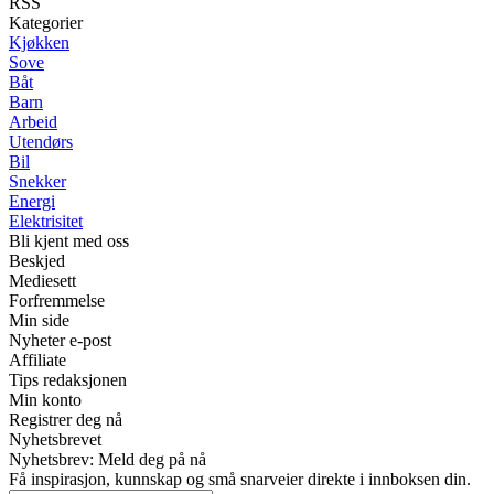
RSS
Kategorier
Kjøkken
Sove
Båt
Barn
Arbeid
Utendørs
Bil
Snekker
Energi
Elektrisitet
Bli kjent med oss
Beskjed
Mediesett
Forfremmelse
Min side
Nyheter e-post
Affiliate
Tips redaksjonen
Min konto
Registrer deg nå
Nyhetsbrevet
Nyhetsbrev: Meld deg på nå
Få inspirasjon, kunnskap og små snarveier direkte i innboksen din.