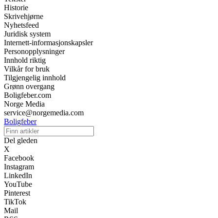
Historie
Skrivehjørne
Nyhetsfeed
Juridisk system
Internett-informasjonskapsler
Personopplysninger
Innhold riktig
Vilkår for bruk
Tilgjengelig innhold
Grønn overgang
Boligfeber.com
Norge Media
service@norgemedia.com
Boligfeber
Del gleden
X
Facebook
Instagram
LinkedIn
YouTube
Pinterest
TikTok
Mail