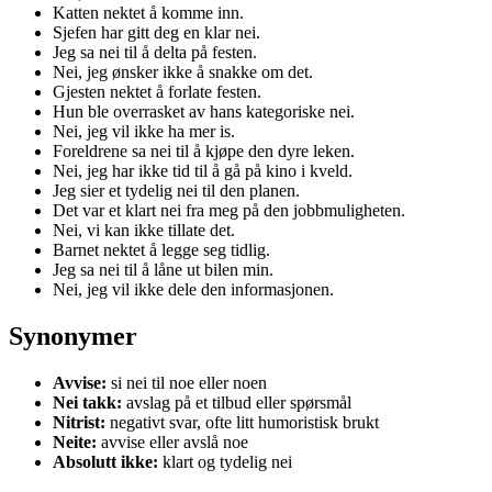
Katten nektet å komme inn.
Sjefen har gitt deg en klar nei.
Jeg sa nei til å delta på festen.
Nei, jeg ønsker ikke å snakke om det.
Gjesten nektet å forlate festen.
Hun ble overrasket av hans kategoriske nei.
Nei, jeg vil ikke ha mer is.
Foreldrene sa nei til å kjøpe den dyre leken.
Nei, jeg har ikke tid til å gå på kino i kveld.
Jeg sier et tydelig nei til den planen.
Det var et klart nei fra meg på den jobbmuligheten.
Nei, vi kan ikke tillate det.
Barnet nektet å legge seg tidlig.
Jeg sa nei til å låne ut bilen min.
Nei, jeg vil ikke dele den informasjonen.
Synonymer
Avvise:
si nei til noe eller noen
Nei takk:
avslag på et tilbud eller spørsmål
Nitrist:
negativt svar, ofte litt humoristisk brukt
Neite:
avvise eller avslå noe
Absolutt ikke:
klart og tydelig nei