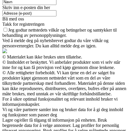
Skriv inn e-posten din her
Bli med oss
Takk for registreringen
Jeg godtar nettstedets vilkår og betingelser og samtykker til
behandling av personopplysninger.
Ved å melde deg på nyhetsbrevet godtar du våre vilkår og
personvernregler. Du kan alltid melde deg av igjen.
© Materialet kan ikke brukes uten tillatelse.
© Innholdet er beskyttet. Vi anbefaler produkter som vi selv står
inne for og kan få provisjon ved kjøp gjennom disse lenkene.
© Alle rettigheter forbeholdt. Vi kan tjene en del av salget fra
produkter kjøpt gjennom nettstedet vårt som en del av våre
tilknyttede partnerskap med forhandlere. Materialet på denne siden
kan ikke reproduseres, distribueres, overføres, bufres eller på annen
måte brukes, med unntak av vår skriftlige forhåndstillatelse.
For å sikre optimal funksjonalitet og relevant innhold bruker vi
informasjonskapsler.
Vi og våre partnere samler inn og bruker data for å gi deg innhold
og funksjoner som passer deg
Lagre og/eller få tilgang til informasjon på enheten. Bruk
begrensede data for å velge annonser. Lag profiler for personlig
tilpasset annonsering. Bruk profiler for å velge målrettede annonser.