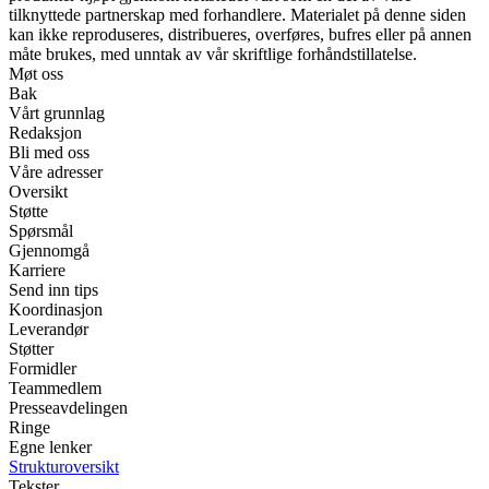
tilknyttede partnerskap med forhandlere. Materialet på denne siden
kan ikke reproduseres, distribueres, overføres, bufres eller på annen
måte brukes, med unntak av vår skriftlige forhåndstillatelse.
Møt oss
Bak
Vårt grunnlag
Redaksjon
Bli med oss
Våre adresser
Oversikt
Støtte
Spørsmål
Gjennomgå
Karriere
Send inn tips
Koordinasjon
Leverandør
Støtter
Formidler
Teammedlem
Presseavdelingen
Ringe
Egne lenker
Strukturoversikt
Tekster