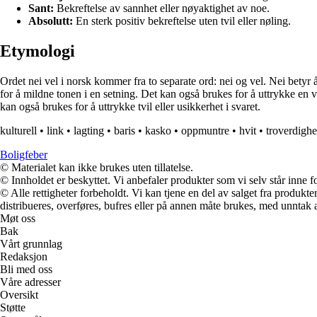
Sant:
Bekreftelse av sannhet eller nøyaktighet av noe.
Absolutt:
En sterk positiv bekreftelse uten tvil eller nøling.
Etymologi
Ordet nei vel i norsk kommer fra to separate ord: nei og vel. Nei betyr å
for å mildne tonen i en setning. Det kan også brukes for å uttrykke en v
kan også brukes for å uttrykke tvil eller usikkerhet i svaret.
kulturell
•
link
•
lagting
•
baris
•
kasko
•
oppmuntre
•
hvit
•
troverdighe
Boligfeber
© Materialet kan ikke brukes uten tillatelse.
© Innholdet er beskyttet. Vi anbefaler produkter som vi selv står inne 
© Alle rettigheter forbeholdt. Vi kan tjene en del av salget fra produk
distribueres, overføres, bufres eller på annen måte brukes, med unntak av
Møt oss
Bak
Vårt grunnlag
Redaksjon
Bli med oss
Våre adresser
Oversikt
Støtte