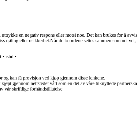
 uttrykke en negativ respons eller motsi noe. Det kan brukes for å avvise
iss nøling eller usikkerhet.Når de to ordene settes sammen som nei vel, 
t
•
istid
•
for og kan få provisjon ved kjøp gjennom disse lenkene.
ter kjøpt gjennom nettstedet vårt som en del av våre tilknyttede partner
 vår skriftlige forhåndstillatelse.