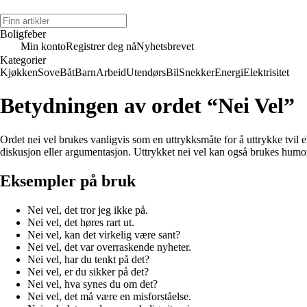
Boligfeber
Min konto
Registrer deg nå
Nyhetsbrevet
Kategorier
Kjøkken
Sove
Båt
Barn
Arbeid
Utendørs
Bil
Snekker
Energi
Elektrisitet
Betydningen av ordet “Nei Vel”
Ordet nei vel brukes vanligvis som en uttrykksmåte for å uttrykke tvil e
diskusjon eller argumentasjon. Uttrykket nei vel kan også brukes humorist
Eksempler på bruk
Nei vel, det tror jeg ikke på.
Nei vel, det høres rart ut.
Nei vel, kan det virkelig være sant?
Nei vel, det var overraskende nyheter.
Nei vel, har du tenkt på det?
Nei vel, er du sikker på det?
Nei vel, hva synes du om det?
Nei vel, det må være en misforståelse.