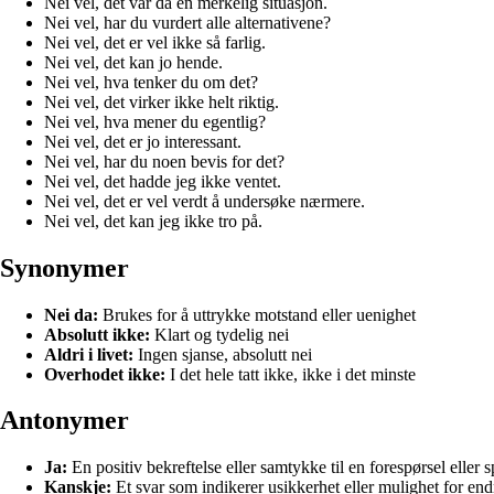
Nei vel, det var da en merkelig situasjon.
Nei vel, har du vurdert alle alternativene?
Nei vel, det er vel ikke så farlig.
Nei vel, det kan jo hende.
Nei vel, hva tenker du om det?
Nei vel, det virker ikke helt riktig.
Nei vel, hva mener du egentlig?
Nei vel, det er jo interessant.
Nei vel, har du noen bevis for det?
Nei vel, det hadde jeg ikke ventet.
Nei vel, det er vel verdt å undersøke nærmere.
Nei vel, det kan jeg ikke tro på.
Synonymer
Nei da:
Brukes for å uttrykke motstand eller uenighet
Absolutt ikke:
Klart og tydelig nei
Aldri i livet:
Ingen sjanse, absolutt nei
Overhodet ikke:
I det hele tatt ikke, ikke i det minste
Antonymer
Ja:
En positiv bekreftelse eller samtykke til en forespørsel eller 
Kanskje:
Et svar som indikerer usikkerhet eller mulighet for en