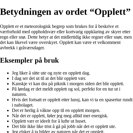
Betydningen av ordet “Opplett”
Opplett er et meteorologisk begrep som brukes for å beskrive et
værforhold med oppholdsvær eller kortvarig oppklaring av skyer etter
regn eller snø. Dette betyr at det midlertidig ikke regner eller snør, men
det kan likevel være overskyet. Opplett kan være et velkomment
avbrekk i gråværsdager.
Eksempler på bruk
Jeg liker å sitte ute og nyte en opplett dag.
I dag ser det ut til at det blir opplett vær.
Kanskje vi kan dra på piknik i morgen siden det blir opplett.
På lørdag er det meldt opplett og sol, perfekt for en tur ut i
naturen.
Hvis det fortsatt er opplett etter lunsj, kan vi ta en spasertur rundt
i nabolaget.
Det er herlig å våkne opp til en opplett morgen.
Når det er opplett, føler jeg meg alltid mer energisk.
Opplett vær er ideelt for å lufte ut huset.
Det blir ikke like trist å gå på jobb når det er opplett ute.
Jeg elsker å ta bilder av naturen når det er opplett.