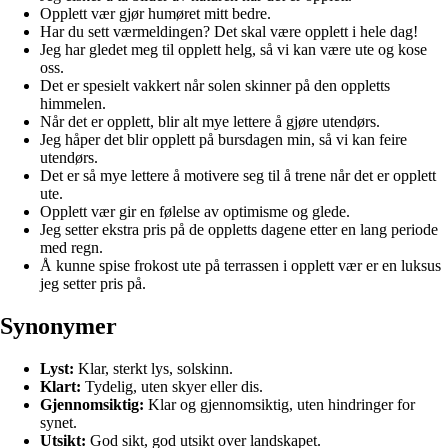
Opplett vær gjør humøret mitt bedre.
Har du sett værmeldingen? Det skal være opplett i hele dag!
Jeg har gledet meg til opplett helg, så vi kan være ute og kose
oss.
Det er spesielt vakkert når solen skinner på den oppletts
himmelen.
Når det er opplett, blir alt mye lettere å gjøre utendørs.
Jeg håper det blir opplett på bursdagen min, så vi kan feire
utendørs.
Det er så mye lettere å motivere seg til å trene når det er opplett
ute.
Opplett vær gir en følelse av optimisme og glede.
Jeg setter ekstra pris på de oppletts dagene etter en lang periode
med regn.
Å kunne spise frokost ute på terrassen i opplett vær er en luksus
jeg setter pris på.
Synonymer
Lyst:
Klar, sterkt lys, solskinn.
Klart:
Tydelig, uten skyer eller dis.
Gjennomsiktig:
Klar og gjennomsiktig, uten hindringer for
synet.
Utsikt:
God sikt, god utsikt over landskapet.