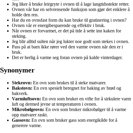
Jeg liker å bruke leirgryte i ovnen til å lage langtidsstekte retter.
Ovnen vår har en selvrensende funksjon som gjør det enklere å
holde den ren.
Har du en ovnsfast form du kan bruke til gratinering i ovnen?
Ovnen vår er energibesparende og effektiv i bruk.
Når ovnen er forvarmet, er det på tide å sette inn kaken for
steking.
Jeg blir alltid sulten når jeg lukter noe godt som stekes i ovnen.
Pass på at barn ikke rører ved den varme ovnen når den er i
bruk.
Det er herlig å varme seg foran ovnen på kalde vinterdager.
Synonymer
Stekeovn:
En ovn som brukes til å steke matvarer.
Bakstovn:
En ovn spesielt beregnet for baking av brød og
bakverk.
Varmluftsovn:
En ovn som bruker en vifte for å sirkulere varm
luft og dermed jevne ut temperaturen i ovnen.
Mikrobølgeovn:
En ovn som bruker mikrobølger til å varme
opp matvarer raskt.
Gassovn:
En ovn som bruker gass som energikilde for å
generere varme.