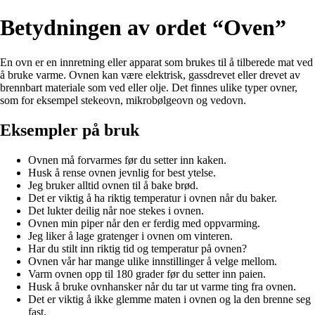
Betydningen av ordet “Oven”
En ovn er en innretning eller apparat som brukes til å tilberede mat ved
å bruke varme. Ovnen kan være elektrisk, gassdrevet eller drevet av
brennbart materiale som ved eller olje. Det finnes ulike typer ovner,
som for eksempel stekeovn, mikrobølgeovn og vedovn.
Eksempler på bruk
Ovnen må forvarmes før du setter inn kaken.
Husk å rense ovnen jevnlig for best ytelse.
Jeg bruker alltid ovnen til å bake brød.
Det er viktig å ha riktig temperatur i ovnen når du baker.
Det lukter deilig når noe stekes i ovnen.
Ovnen min piper når den er ferdig med oppvarming.
Jeg liker å lage gratenger i ovnen om vinteren.
Har du stilt inn riktig tid og temperatur på ovnen?
Ovnen vår har mange ulike innstillinger å velge mellom.
Varm ovnen opp til 180 grader før du setter inn paien.
Husk å bruke ovnhansker når du tar ut varme ting fra ovnen.
Det er viktig å ikke glemme maten i ovnen og la den brenne seg
fast.