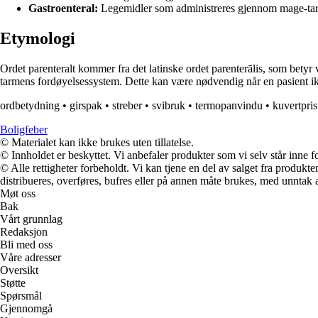
Gastroenteral:
Legemidler som administreres gjennom mage-ta
Etymologi
Ordet parenteralt kommer fra det latinske ordet parenterālis, som betyr 
tarmens fordøyelsessystem. Dette kan være nødvendig når en pasient ik
ordbetydning
•
girspak
•
streber
•
svibruk
•
termopanvindu
•
kuvertpris
Boligfeber
© Materialet kan ikke brukes uten tillatelse.
© Innholdet er beskyttet. Vi anbefaler produkter som vi selv står inne 
© Alle rettigheter forbeholdt. Vi kan tjene en del av salget fra produk
distribueres, overføres, bufres eller på annen måte brukes, med unntak av
Møt oss
Bak
Vårt grunnlag
Redaksjon
Bli med oss
Våre adresser
Oversikt
Støtte
Spørsmål
Gjennomgå