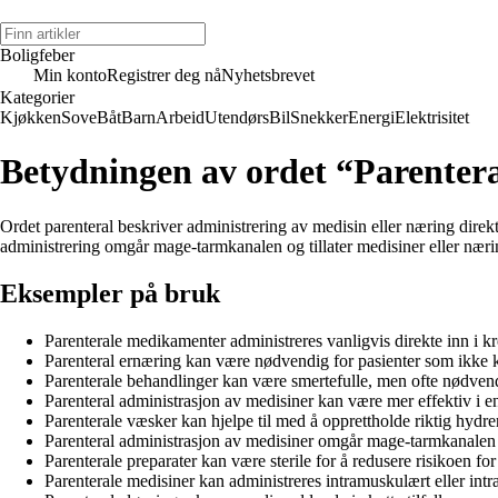
Boligfeber
Min konto
Registrer deg nå
Nyhetsbrevet
Kategorier
Kjøkken
Sove
Båt
Barn
Arbeid
Utendørs
Bil
Snekker
Energi
Elektrisitet
Betydningen av ordet “Parenter
Ordet parenteral beskriver administrering av medisin eller næring dire
administrering omgår mage-tarmkanalen og tillater medisiner eller næri
Eksempler på bruk
Parenterale medikamenter administreres vanligvis direkte inn i k
Parenteral ernæring kan være nødvendig for pasienter som ikke k
Parenterale behandlinger kan være smertefulle, men ofte nødven
Parenteral administrasjon av medisiner kan være mer effektiv i e
Parenterale væsker kan hjelpe til med å opprettholde riktig hydre
Parenteral administrasjon av medisiner omgår mage-tarmkanalen 
Parenterale preparater kan være sterile for å redusere risikoen for
Parenterale medisiner kan administreres intramuskulært eller intr