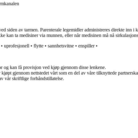
rmkanalen
ved siden av tarmen. Parenterale legemidler administreres direkte inn i 
ke kan ta medisiner via munnen, eller når medisinen må nå sirkulasjons
•
uprofesjonell
•
flytte
•
sannhetsvitne
•
enspiller
•
for og kan få provisjon ved kjøp gjennom disse lenkene.
ter kjøpt gjennom nettstedet vårt som en del av våre tilknyttede partner
 vår skriftlige forhåndstillatelse.