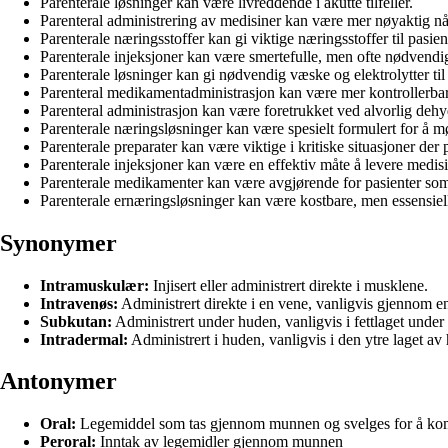
Parenterale løsninger kan være livreddende i akutte tilfeller.
Parenteral administrering av medisiner kan være mer nøyaktig n
Parenterale næringsstoffer kan gi viktige næringsstoffer til pasi
Parenterale injeksjoner kan være smertefulle, men ofte nødvendig
Parenterale løsninger kan gi nødvendig væske og elektrolytter til pa
Parenteral medikamentadministrasjon kan være mer kontrollerbar 
Parenteral administrasjon kan være foretrukket ved alvorlig dehyd
Parenterale næringsløsninger kan være spesielt formulert for å m
Parenterale preparater kan være viktige i kritiske situasjoner der 
Parenterale injeksjoner kan være en effektiv måte å levere medisi
Parenterale medikamenter kan være avgjørende for pasienter som 
Parenterale ernæringsløsninger kan være kostbare, men essensielle
Synonymer
Intramuskulær:
Injisert eller administrert direkte i musklene.
Intravenøs:
Administrert direkte i en vene, vanligvis gjennom e
Subkutan:
Administrert under huden, vanligvis i fettlaget under
Intradermal:
Administrert i huden, vanligvis i den ytre laget av
Antonymer
Oral:
Legemiddel som tas gjennom munnen og svelges for å ko
Peroral:
Inntak av legemidler gjennom munnen