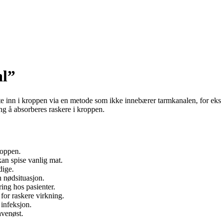
al”
kte inn i kroppen via en metode som ikke innebærer tarmkanalen, for ek
ng å absorberes raskere i kroppen.
roppen.
an spise vanlig mat.
dige.
n nødsituasjon.
ring hos pasienter.
for raskere virkning.
 infeksjon.
avenøst.