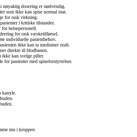
år nøyaktig dosering er nødvendig.
enter som ikke kan spise normal mat.
e for rask virkning.
sienter i kritiske tilstander.
for helsepersonell.
rering for rask væsketilførsel.
øte individuelle pasientbehov.
pasienten ikke kan ta medisiner oralt.
ner direkte til blodbanen.
ikke kan svelge piller.
 for pasienter med spiseforstyrrelser.
n kanyle.
 huden.
 huden.
mme inn i kroppen