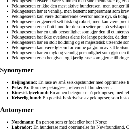
Pekingeseren elsker å være sammen med sine mennesker og er of
Pekingeseren er ikke den mest aktive hunderasen, men trenger li
Pekingeseren har et vennlig, men bestemt temperament som krever
Pekingeseren kan være dominerende overfor andre dyr, så tidlig so
Pekingeseren er generelt sett frisk og robust, men kan være predi
Pekingeseren er en flott hund for de som setter pris på selskapet ti
Pekingeseren har en unik personlighet som gjør den til et intere
Pekingeseren bør ikke overlates alene for lange perioder, da den 
Pekingeseren har en stolt holdning og et majestetisk utseende som
Pekingeseren kan være følsom for varme på grunn av sitt kortsnut
Pekingeseren har en myk og vennlig personlighet som gjør den til
Pekingeseren er en hengiven og kjærlig rase som gjerne tilbring
Synonymer
Beijinghund:
En rase av små selskapshunder med opprinnelse f
Peke:
Kortform av pekingeser, refererer til hunderasen.
Kinesisk løvehund:
En annen betegnelse på pekingeser, med refe
Keiserlig hund:
En poetisk beskrivelse av pekingeser, som histori
Antonymer
Nordmann:
En person som er født eller bor i Norge
Labrador:
En hunderase med opprinnelse fra Newfoundland, 