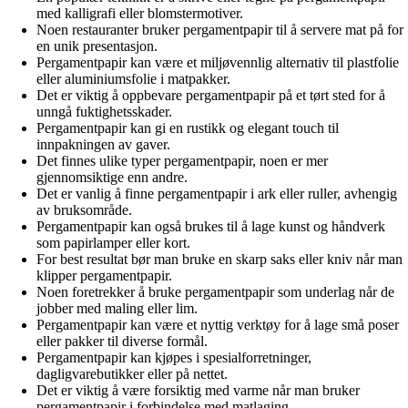
med kalligrafi eller blomstermotiver.
Noen restauranter bruker pergamentpapir til å servere mat på for
en unik presentasjon.
Pergamentpapir kan være et miljøvennlig alternativ til plastfolie
eller aluminiumsfolie i matpakker.
Det er viktig å oppbevare pergamentpapir på et tørt sted for å
unngå fuktighetsskader.
Pergamentpapir kan gi en rustikk og elegant touch til
innpakningen av gaver.
Det finnes ulike typer pergamentpapir, noen er mer
gjennomsiktige enn andre.
Det er vanlig å finne pergamentpapir i ark eller ruller, avhengig
av bruksområde.
Pergamentpapir kan også brukes til å lage kunst og håndverk
som papirlamper eller kort.
For best resultat bør man bruke en skarp saks eller kniv når man
klipper pergamentpapir.
Noen foretrekker å bruke pergamentpapir som underlag når de
jobber med maling eller lim.
Pergamentpapir kan være et nyttig verktøy for å lage små poser
eller pakker til diverse formål.
Pergamentpapir kan kjøpes i spesialforretninger,
dagligvarebutikker eller på nettet.
Det er viktig å være forsiktig med varme når man bruker
pergamentpapir i forbindelse med matlaging.