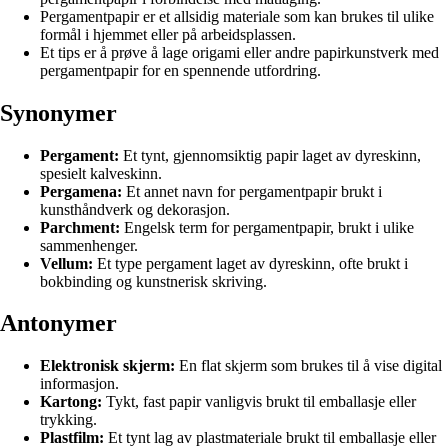
Pergamentpapir er et allsidig materiale som kan brukes til ulike
formål i hjemmet eller på arbeidsplassen.
Et tips er å prøve å lage origami eller andre papirkunstverk med
pergamentpapir for en spennende utfordring.
Synonymer
Pergament:
Et tynt, gjennomsiktig papir laget av dyreskinn,
spesielt kalveskinn.
Pergamena:
Et annet navn for pergamentpapir brukt i
kunsthåndverk og dekorasjon.
Parchment:
Engelsk term for pergamentpapir, brukt i ulike
sammenhenger.
Vellum:
Et type pergament laget av dyreskinn, ofte brukt i
bokbinding og kunstnerisk skriving.
Antonymer
Elektronisk skjerm:
En flat skjerm som brukes til å vise digital
informasjon.
Kartong:
Tykt, fast papir vanligvis brukt til emballasje eller
trykking.
Plastfilm:
Et tynt lag av plastmateriale brukt til emballasje eller