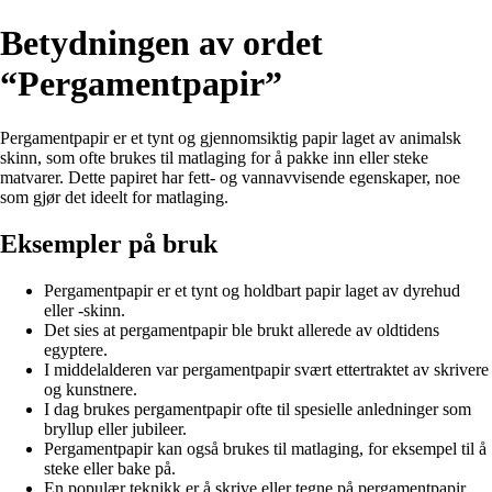
Betydningen av ordet
“Pergamentpapir”
Pergamentpapir er et tynt og gjennomsiktig papir laget av animalsk
skinn, som ofte brukes til matlaging for å pakke inn eller steke
matvarer. Dette papiret har fett- og vannavvisende egenskaper, noe
som gjør det ideelt for matlaging.
Eksempler på bruk
Pergamentpapir er et tynt og holdbart papir laget av dyrehud
eller -skinn.
Det sies at pergamentpapir ble brukt allerede av oldtidens
egyptere.
I middelalderen var pergamentpapir svært ettertraktet av skrivere
og kunstnere.
I dag brukes pergamentpapir ofte til spesielle anledninger som
bryllup eller jubileer.
Pergamentpapir kan også brukes til matlaging, for eksempel til å
steke eller bake på.
En populær teknikk er å skrive eller tegne på pergamentpapir