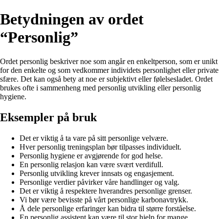
Betydningen av ordet
“Personlig”
Ordet personlig beskriver noe som angår en enkeltperson, som er unikt
for den enkelte og som vedkommer individets personlighet eller private
sfære. Det kan også bety at noe er subjektivt eller følelsesladet. Ordet
brukes ofte i sammenheng med personlig utvikling eller personlig
hygiene.
Eksempler på bruk
Det er viktig å ta vare på sitt personlige velvære.
Hver personlig treningsplan bør tilpasses individuelt.
Personlig hygiene er avgjørende for god helse.
En personlig relasjon kan være svært verdifull.
Personlig utvikling krever innsats og engasjement.
Personlige verdier påvirker våre handlinger og valg.
Det er viktig å respektere hverandres personlige grenser.
Vi bør være bevisste på vårt personlige karbonavtrykk.
Å dele personlige erfaringer kan bidra til større forståelse.
En personlig assistent kan være til stor hjelp for mange.