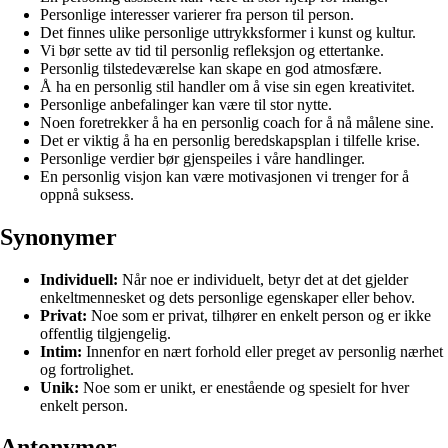
Personlige interesser varierer fra person til person.
Det finnes ulike personlige uttrykksformer i kunst og kultur.
Vi bør sette av tid til personlig refleksjon og ettertanke.
Personlig tilstedeværelse kan skape en god atmosfære.
Å ha en personlig stil handler om å vise sin egen kreativitet.
Personlige anbefalinger kan være til stor nytte.
Noen foretrekker å ha en personlig coach for å nå målene sine.
Det er viktig å ha en personlig beredskapsplan i tilfelle krise.
Personlige verdier bør gjenspeiles i våre handlinger.
En personlig visjon kan være motivasjonen vi trenger for å
oppnå suksess.
Synonymer
Individuell:
Når noe er individuelt, betyr det at det gjelder
enkeltmennesket og dets personlige egenskaper eller behov.
Privat:
Noe som er privat, tilhører en enkelt person og er ikke
offentlig tilgjengelig.
Intim:
Innenfor en nært forhold eller preget av personlig nærhet
og fortrolighet.
Unik:
Noe som er unikt, er enestående og spesielt for hver
enkelt person.
Antonymer