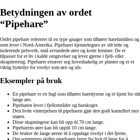
Betydningen av ordet
“Pipehare”
Ordet pipehare refererer til en type gnager som tilhører harefamilien og
som lever i Nord-Amerika. Pipeharer kjennetegnes av sitt tette og
isolerende pelsverk, små avrundede ører og korte lemmer. De er
tilpasset for et liv i kalde omgivelser og lever gjerne i fjell- eller
skogsterreng. Pipeharer ernærer seg hovedsakelig av planter og er et
viktig byttedyr for rovdyr som ørn og ulv.
Eksempler på bruk
En pipehare er en fugl som tilhører haredyrene og er kjent for sitt
lange øre.
Pipeharen lever i fjellområder og barskoger.
Den hvite vinterpelsen til pipeharen gjør den godt kamuflert mot
snøen.
Disse skapningene kan bli opp til 70 cm lange.
Pipeharens ører kan bli opptil 10 cm lange.
De bruker de lange ørene til å oppdage rovdyr i det fjerne.
Om sommeren skifter pipeharen farge fra hvit til brun for å