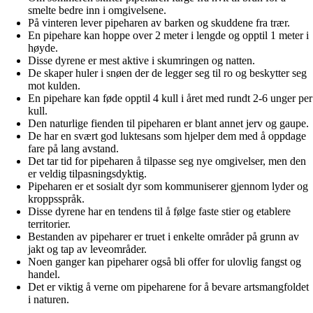
smelte bedre inn i omgivelsene.
På vinteren lever pipeharen av barken og skuddene fra trær.
En pipehare kan hoppe over 2 meter i lengde og opptil 1 meter i
høyde.
Disse dyrene er mest aktive i skumringen og natten.
De skaper huler i snøen der de legger seg til ro og beskytter seg
mot kulden.
En pipehare kan føde opptil 4 kull i året med rundt 2-6 unger per
kull.
Den naturlige fienden til pipeharen er blant annet jerv og gaupe.
De har en svært god luktesans som hjelper dem med å oppdage
fare på lang avstand.
Det tar tid for pipeharen å tilpasse seg nye omgivelser, men den
er veldig tilpasningsdyktig.
Pipeharen er et sosialt dyr som kommuniserer gjennom lyder og
kroppsspråk.
Disse dyrene har en tendens til å følge faste stier og etablere
territorier.
Bestanden av pipeharer er truet i enkelte områder på grunn av
jakt og tap av leveområder.
Noen ganger kan pipeharer også bli offer for ulovlig fangst og
handel.
Det er viktig å verne om pipeharene for å bevare artsmangfoldet
i naturen.