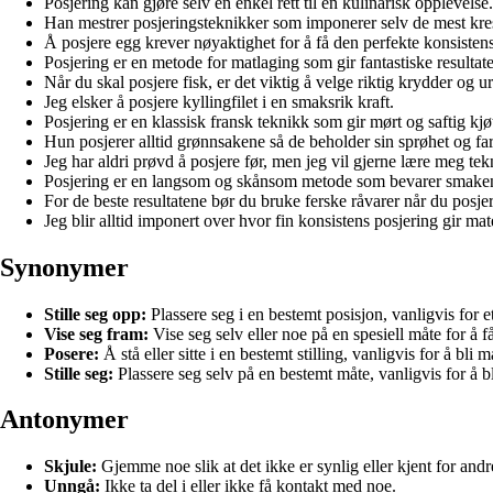
Posjering kan gjøre selv en enkel rett til en kulinarisk opplevelse.
Han mestrer posjeringsteknikker som imponerer selv de mest kre
Å posjere egg krever nøyaktighet for å få den perfekte konsisten
Posjering er en metode for matlaging som gir fantastiske resultate
Når du skal posjere fisk, er det viktig å velge riktig krydder og ur
Jeg elsker å posjere kyllingfilet i en smaksrik kraft.
Posjering er en klassisk fransk teknikk som gir mørt og saftig kjøt
Hun posjerer alltid grønnsakene så de beholder sin sprøhet og fa
Jeg har aldri prøvd å posjere før, men jeg vil gjerne lære meg te
Posjering er en langsom og skånsom metode som bevarer smaken
For de beste resultatene bør du bruke ferske råvarer når du posje
Jeg blir alltid imponert over hvor fin konsistens posjering gir mat
Synonymer
Stille seg opp:
Plassere seg i en bestemt posisjon, vanligvis for et 
Vise seg fram:
Vise seg selv eller noe på en spesiell måte for å
Posere:
Å stå eller sitte i en bestemt stilling, vanligvis for å bli m
Stille seg:
Plassere seg selv på en bestemt måte, vanligvis for å bli 
Antonymer
Skjule:
Gjemme noe slik at det ikke er synlig eller kjent for andr
Unngå:
Ikke ta del i eller ikke få kontakt med noe.