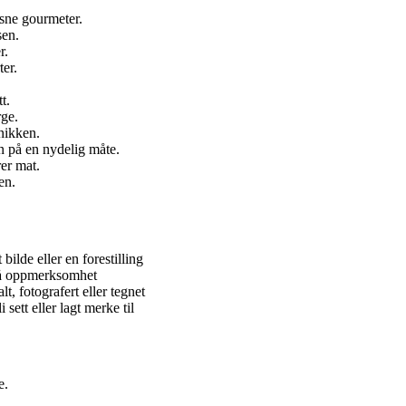
sne gourmeter.
sen.
r.
ter.
t.
rge.
knikken.
 på en nydelig måte.
rer mat.
en.
bilde eller en forestilling
 få oppmerksomhet
alt, fotografert eller tegnet
sett eller lagt merke til
e.