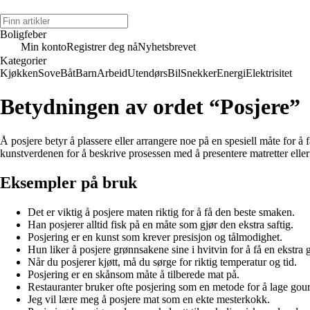
Boligfeber
Min konto
Registrer deg nå
Nyhetsbrevet
Kategorier
Kjøkken
Sove
Båt
Barn
Arbeid
Utendørs
Bil
Snekker
Energi
Elektrisitet
Betydningen av ordet “Posjere”
Å posjere betyr å plassere eller arrangere noe på en spesiell måte for å få
kunstverdenen for å beskrive prosessen med å presentere matretter eller
Eksempler på bruk
Det er viktig å posjere maten riktig for å få den beste smaken.
Han posjerer alltid fisk på en måte som gjør den ekstra saftig.
Posjering er en kunst som krever presisjon og tålmodighet.
Hun liker å posjere grønnsakene sine i hvitvin for å få en ekstra
Når du posjerer kjøtt, må du sørge for riktig temperatur og tid.
Posjering er en skånsom måte å tilberede mat på.
Restauranter bruker ofte posjering som en metode for å lage gour
Jeg vil lære meg å posjere mat som en ekte mesterkokk.