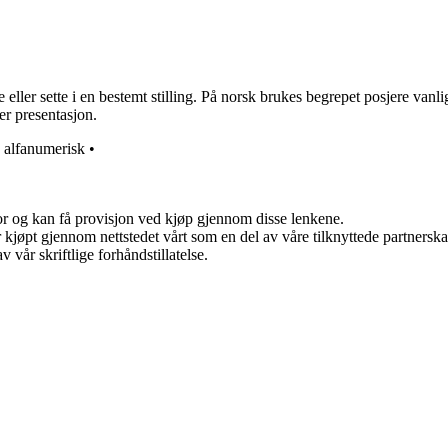
ller sette i en bestemt stilling. På norsk brukes begrepet posjere vanligv
er presentasjon.
•
alfanumerisk
•
for og kan få provisjon ved kjøp gjennom disse lenkene.
ter kjøpt gjennom nettstedet vårt som en del av våre tilknyttede partner
 vår skriftlige forhåndstillatelse.