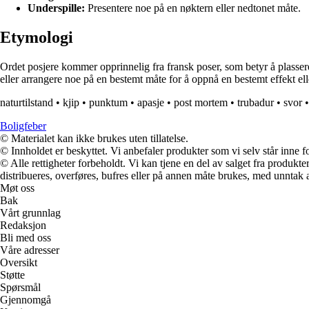
Underspille:
Presentere noe på en nøktern eller nedtonet måte.
Etymologi
Ordet posjere kommer opprinnelig fra fransk poser, som betyr å plassere e
eller arrangere noe på en bestemt måte for å oppnå en bestemt effekt ell
naturtilstand
•
kjip
•
punktum
•
apasje
•
post mortem
•
trubadur
•
svor
Boligfeber
© Materialet kan ikke brukes uten tillatelse.
© Innholdet er beskyttet. Vi anbefaler produkter som vi selv står inne 
© Alle rettigheter forbeholdt. Vi kan tjene en del av salget fra produk
distribueres, overføres, bufres eller på annen måte brukes, med unntak av
Møt oss
Bak
Vårt grunnlag
Redaksjon
Bli med oss
Våre adresser
Oversikt
Støtte
Spørsmål
Gjennomgå