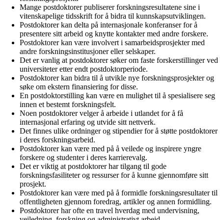
Mange postdoktorer publiserer forskningsresultatene sine i
vitenskapelige tidsskrift for å bidra til kunnskapsutviklingen.
Postdoktorer kan delta på internasjonale konferanser for å
presentere sitt arbeid og knytte kontakter med andre forskere.
Postdoktorer kan være involvert i samarbeidsprosjekter med
andre forskningsinstitusjoner eller selskaper.
Det er vanlig at postdoktorer søker om faste forskerstillinger ved
universiteter etter endt postdoktorperiode.
Postdoktorer kan bidra til å utvikle nye forskningsprosjekter og
søke om ekstern finansiering for disse.
En postdoktorstilling kan være en mulighet til å spesialisere seg
innen et bestemt forskningsfelt.
Noen postdoktorer velger å arbeide i utlandet for å få
internasjonal erfaring og utvide sitt nettverk.
Det finnes ulike ordninger og stipendier for å støtte postdoktorer
i deres forskningsarbeid.
Postdoktorer kan være med på å veilede og inspirere yngre
forskere og studenter i deres karrierevalg.
Det er viktig at postdoktorer har tilgang til gode
forskningsfasiliteter og ressurser for å kunne gjennomføre sitt
prosjekt.
Postdoktorer kan være med på å formidle forskningsresultater til
offentligheten gjennom foredrag, artikler og annen formidling.
Postdoktorer har ofte en travel hverdag med undervisning,
veiledning, forskning og administrativt arbeid.