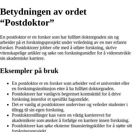
Betydningen av ordet
“Postdoktor”
En postdoktor er en forsker som har fullført doktorgraden sin og
arbeider på et forskningsprosjekt under veiledning av en mer erfaren
forsker. Postdoktorer jobber ofte med å utføre forskning, skrive
vitenskapelige artikler og søke om forskningsmidler for å videreutvikle
sin akademiske karriere.
Eksempler på bruk
En postdoktor er en forsker som arbeider ved et universitet eller
en forskningsinstitusjon etter å ha fullført doktorgraden.
Postdoktorer har vanligvis begrenset kontrakttid for å drive
forskning innenfor et spesifikt fagområde.
Det er vanlig at postdoktorer underviser og veileder studenter i
tillegg til sin egen forskning.
Postdoktorstillinger kan være en viktig karrierevei for
akademikere som ønsker å forfølge en karriere innen forskning.
Postdoktorer kan søke eksterne finansieringskilder for å støtte sitt
forskningsprosjekt.