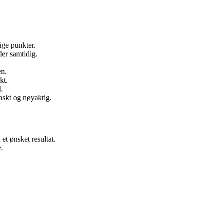
ige punkter.
er samtidig.
en.
kt.
.
askt og nøyaktig.
et ønsket resultat.
.