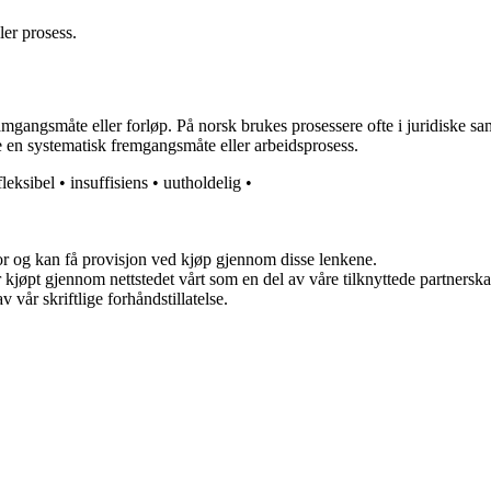
er prosess.
amgangsmåte eller forløp. På norsk brukes prosessere ofte i juridiske 
ve en systematisk fremgangsmåte eller arbeidsprosess.
fleksibel
•
insuffisiens
•
uutholdelig
•
for og kan få provisjon ved kjøp gjennom disse lenkene.
ter kjøpt gjennom nettstedet vårt som en del av våre tilknyttede partner
 vår skriftlige forhåndstillatelse.