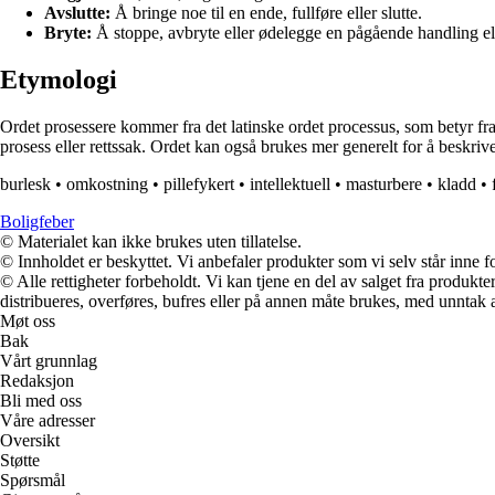
Avslutte:
Å bringe noe til en ende, fullføre eller slutte.
Bryte:
Å stoppe, avbryte eller ødelegge en pågående handling ell
Etymologi
Ordet prosessere kommer fra det latinske ordet processus, som betyr fr
prosess eller rettssak. Ordet kan også brukes mer generelt for å beskri
burlesk
•
omkostning
•
pillefykert
•
intellektuell
•
masturbere
•
kladd
•
Boligfeber
© Materialet kan ikke brukes uten tillatelse.
© Innholdet er beskyttet. Vi anbefaler produkter som vi selv står inne 
© Alle rettigheter forbeholdt. Vi kan tjene en del av salget fra produk
distribueres, overføres, bufres eller på annen måte brukes, med unntak av
Møt oss
Bak
Vårt grunnlag
Redaksjon
Bli med oss
Våre adresser
Oversikt
Støtte
Spørsmål