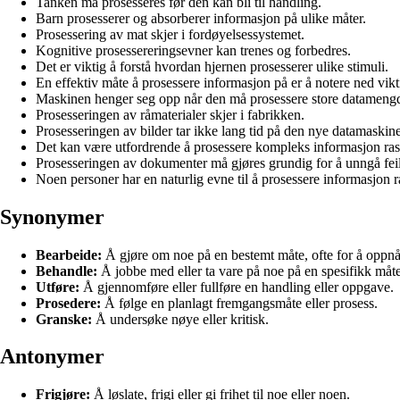
Tanken må prosesseres før den kan bli til handling.
Barn prosesserer og absorberer informasjon på ulike måter.
Prosessering av mat skjer i fordøyelsessystemet.
Kognitive prosessereringsevner kan trenes og forbedres.
Det er viktig å forstå hvordan hjernen prosesserer ulike stimuli.
En effektiv måte å prosessere informasjon på er å notere ned vikt
Maskinen henger seg opp når den må prosessere store datamengd
Prosesseringen av råmaterialer skjer i fabrikken.
Prosesseringen av bilder tar ikke lang tid på den nye datamaskin
Det kan være utfordrende å prosessere kompleks informasjon ras
Prosesseringen av dokumenter må gjøres grundig for å unngå feil
Noen personer har en naturlig evne til å prosessere informasjon r
Synonymer
Bearbeide:
Å gjøre om noe på en bestemt måte, ofte for å oppnå 
Behandle:
Å jobbe med eller ta vare på noe på en spesifikk måte
Utføre:
Å gjennomføre eller fullføre en handling eller oppgave.
Prosedere:
Å følge en planlagt fremgangsmåte eller prosess.
Granske:
Å undersøke nøye eller kritisk.
Antonymer
Frigjøre:
Å løslate, frigi eller gi frihet til noe eller noen.