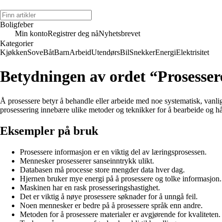
Boligfeber
Min konto
Registrer deg nå
Nyhetsbrevet
Kategorier
Kjøkken
Sove
Båt
Barn
Arbeid
Utendørs
Bil
Snekker
Energi
Elektrisitet
Betydningen av ordet “Prosesser
Å prosessere betyr å behandle eller arbeide med noe systematisk, vanligv
prosessering innebære ulike metoder og teknikker for å bearbeide og hån
Eksempler på bruk
Prosessere informasjon er en viktig del av læringsprosessen.
Mennesker prosesserer sanseinntrykk ulikt.
Databasen må processe store mengder data hver dag.
Hjernen bruker mye energi på å prosessere og tolke informasjon.
Maskinen har en rask prosesseringshastighet.
Det er viktig å nøye prosessere søknader for å unngå feil.
Noen mennesker er bedre på å prosessere språk enn andre.
Metoden for å prosessere materialer er avgjørende for kvaliteten.