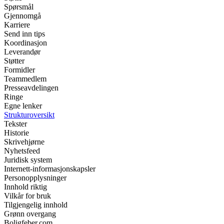
Spørsmål
Gjennomgå
Karriere
Send inn tips
Koordinasjon
Leverandør
Støtter
Formidler
Teammedlem
Presseavdelingen
Ringe
Egne lenker
Strukturoversikt
Tekster
Historie
Skrivehjørne
Nyhetsfeed
Juridisk system
Internett-informasjonskapsler
Personopplysninger
Innhold riktig
Vilkår for bruk
Tilgjengelig innhold
Grønn overgang
Boligfeber.com