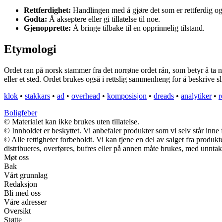
Rettferdighet:
Handlingen med å gjøre det som er rettferdig og 
Godta:
Å akseptere eller gi tillatelse til noe.
Gjenopprette:
Å bringe tilbake til en opprinnelig tilstand.
Etymologi
Ordet ran på norsk stammer fra det norrøne ordet rán, som betyr å ta n
eller et sted. Ordet brukes også i rettslig sammenheng for å beskrive s
klok
•
stakkars
•
ad
•
overhead
•
komposisjon
•
dreads
•
analytiker
•
r
Boligfeber
© Materialet kan ikke brukes uten tillatelse.
© Innholdet er beskyttet. Vi anbefaler produkter som vi selv står inne
© Alle rettigheter forbeholdt. Vi kan tjene en del av salget fra produ
distribueres, overføres, bufres eller på annen måte brukes, med unntak a
Møt oss
Bak
Vårt grunnlag
Redaksjon
Bli med oss
Våre adresser
Oversikt
Støtte