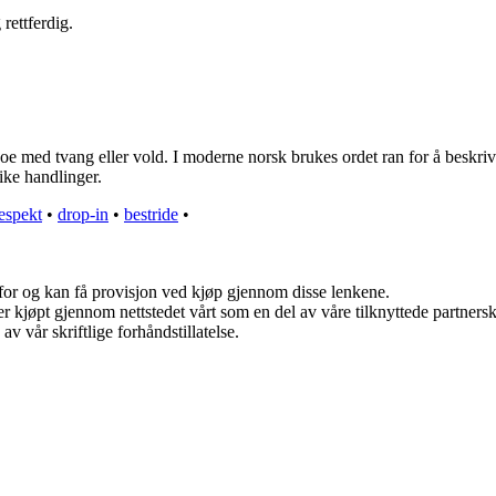
rettferdig.
oe med tvang eller vold. I moderne norsk brukes ordet ran for å beskrive 
like handlinger.
espekt
•
drop-in
•
bestride
•
 for og kan få provisjon ved kjøp gjennom disse lenkene.
kter kjøpt gjennom nettstedet vårt som en del av våre tilknyttede partne
v vår skriftlige forhåndstillatelse.