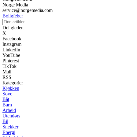
Norge Media
service@norgemedia.com
Boligfeber
Del gleden
X
Facebook
Instagram
LinkedIn
YouTube
Pinterest
TikTok
Mail
RSS
Kategorier
Kjøkken
Sove
Båt
Barn
Arbeid
Utendørs
Bil
Snekker
Energi