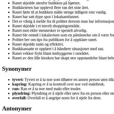
Ranet skjedde utenfor butikken på hjørnet.
Butikkeieren har opplevd flere ran det siste året.
Ranet førte til at butikken måtte stenge tidligere enn vanlig.
Ranet har satt dype spor i lokalsamfunnet.
Det er viktig å melde fra til politiet dersom man har informasjo
Ranet skjedde i et travelt shoppingområde.
Ranet mot eldre mennesker er spesielt alvorlig.
Ranet ble omtalt i lokalavisen som en påminnelse om å være for
Politiet ber om tips fra publikum for å oppklare ranet.
Ranet skjedde raskt og effektivt.
Butikkansatte er opplært i å håndtere situasjoner med ran.
Ranet vekker frykt blant innbyggerne i området.
Ranet av den lille kiosken har skapt stor oppstandelse blant beb
Synonymer
tyveri:
Tyveri er å ta noe som tilhører en annen person uten tilla
kapring:
Kapring er å ta kontroll over noe ved maktbruk.
ran:
Ran er å ta noe med makt eller trusler.
plyndring:
Plyndring er å stjele eller røve fra en person eller st
overfall:
Overfall er å angripe noen for å stjele fra dem.
Antonymer