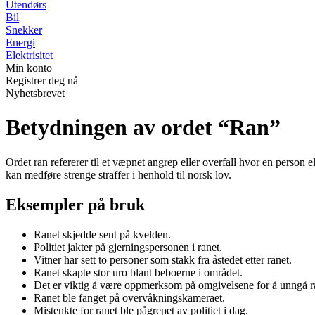
Utendørs
Bil
Snekker
Energi
Elektrisitet
Min konto
Registrer deg nå
Nyhetsbrevet
Betydningen av ordet “Ran”
Ordet ran refererer til et væpnet angrep eller overfall hvor en person 
kan medføre strenge straffer i henhold til norsk lov.
Eksempler på bruk
Ranet skjedde sent på kvelden.
Politiet jakter på gjerningspersonen i ranet.
Vitner har sett to personer som stakk fra åstedet etter ranet.
Ranet skapte stor uro blant beboerne i området.
Det er viktig å være oppmerksom på omgivelsene for å unngå r
Ranet ble fanget på overvåkningskameraet.
Mistenkte for ranet ble pågrepet av politiet i dag.