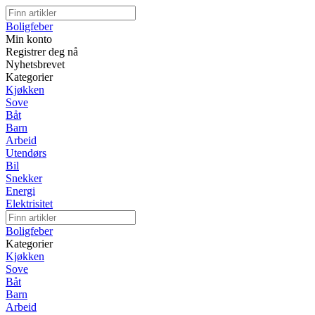
Boligfeber
Min konto
Registrer deg nå
Nyhetsbrevet
Kategorier
Kjøkken
Sove
Båt
Barn
Arbeid
Utendørs
Bil
Snekker
Energi
Elektrisitet
Boligfeber
Kategorier
Kjøkken
Sove
Båt
Barn
Arbeid