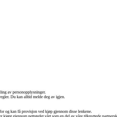
dling av personopplysninger.
egler. Du kan alltid melde deg av igjen.
 for og kan få provisjon ved kjøp gjennom disse lenkene.
kter kjøpt gjennom nettstedet vårt som en del av våre tilknyttede partne