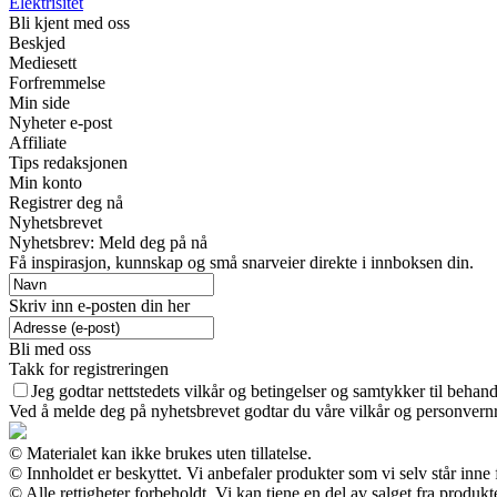
Elektrisitet
Bli kjent med oss
Beskjed
Mediesett
Forfremmelse
Min side
Nyheter e-post
Affiliate
Tips redaksjonen
Min konto
Registrer deg nå
Nyhetsbrevet
Nyhetsbrev: Meld deg på nå
Få inspirasjon, kunnskap og små snarveier direkte i innboksen din.
Skriv inn e-posten din her
Bli med oss
Takk for registreringen
Jeg godtar nettstedets vilkår og betingelser og samtykker til behan
Ved å melde deg på nyhetsbrevet godtar du våre vilkår og personvernr
© Materialet kan ikke brukes uten tillatelse.
© Innholdet er beskyttet. Vi anbefaler produkter som vi selv står inne
© Alle rettigheter forbeholdt. Vi kan tjene en del av salget fra produ