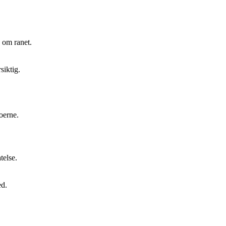
n om ranet.
siktig.
oerne.
telse.
ed.