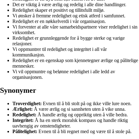
Det er viktig å være ærlig og redelig i alle dine handlinger.
Redelighet skaper et positivt og tillitsfullt miljø.
Vi ønsker å fremme redelighet og etisk atferd i samfunnet.
Redelighet er en nøkkelverdi i vår organisasjon.
Vi forventer at alle våre samarbeidspartnere viser redelighet i sin
virksomhet.
Redelighet er grunnleggende for å bygge sterke og varige
relasjoner.
Vi oppmuntrer til redelighet og integritet i all vår
kommunikasjon.
Redelighet er en egenskap som kjennetegner ærlige og pålitelige
mennesker.
Vi vil oppmuntre og belønne redelighet i alle ledd av
organisasjonen.
Synonymer
Troverdighet:
Evnen til å bli stolt på og ikke ville lure noen.
Ærlighet:
Å være ærlig og si sannheten uten å vike unna.
Redelighet:
Å handle ærlig og oppriktig uten å ville bedra.
Integritet:
Å ha en sterk moralsk kompass og handle riktig
uavhengig av omstendigheter.
Pålitelighet:
Evnen til å bli regnet med og være til å stole på.