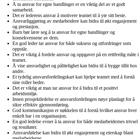
Å ta ansvar for egne handlinger er en viktig del av et godt
samarbeid.
Det er lederens ansvar å motivere teamet til å yte sitt beste.
Ansvarliggjøring av medarbeidere kan bidra til økt engasjement
og prestasjon.
Barn bør lære seg å ta ansvar for egne handlinger og
konsekvensene av dem.
En god leder tar ansvar for både suksess og utfordringer som
oppstår.
Det er viktig å fordele ansvar og oppgaver på en rettferdig måte i
teamet.
Å vise ansvarlighet og pålitelighet kan bidra til å bygge tillit hos
andre.
Et tydelig ansvarsfordelingskart kan hjelpe teamet med å forstå
sine roller bedre.
Det er viktig at man tar ansvar for å bidra til et positivt
arbeidsmiljø.
Innen prosjektledelse er ansvarsfordelingen nøye planlagt for å
sikre effektiv gjennomføring.
God kommunikasjon er nøkkelen til å forstå hvilket ansvar hver
enkelt har i en organisasjon.
En god ledelse evner å ta ansvar for både medarbeidernes trivsel
og resultater.
Ansvarsfølelse kan bidra til økt engasjement og eierskap blant
medarbeiderne.