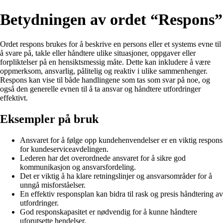
Betydningen av ordet “Respons”
Ordet respons brukes for å beskrive en persons eller et systems evne til
å svare på, takle eller håndtere ulike situasjoner, oppgaver eller
forpliktelser på en hensiktsmessig måte. Dette kan inkludere å være
oppmerksom, ansvarlig, pålitelig og reaktiv i ulike sammenhenger.
Respons kan vise til både handlingene som tas som svar på noe, og
også den generelle evnen til å ta ansvar og håndtere utfordringer
effektivt.
Eksempler på bruk
Ansvaret for å følge opp kundehenvendelser er en viktig respons
for kundeserviceavdelingen.
Lederen har det overordnede ansvaret for å sikre god
kommunikasjon og ansvarsfordeling.
Det er viktig å ha klare retningslinjer og ansvarsområder for å
unngå misforståelser.
En effektiv responsplan kan bidra til rask og presis håndtering av
utfordringer.
God responskapasitet er nødvendig for å kunne håndtere
uforutsette hendelser.