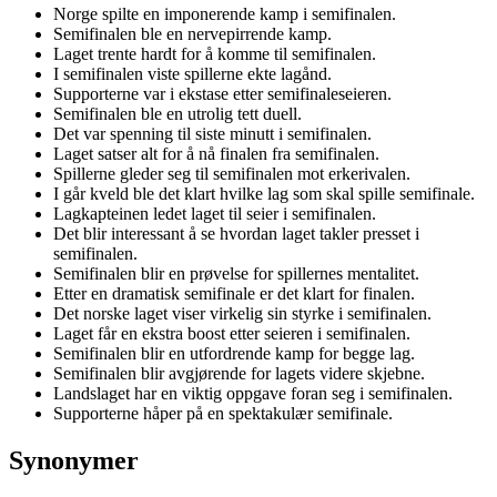
Norge spilte en imponerende kamp i semifinalen.
Semifinalen ble en nervepirrende kamp.
Laget trente hardt for å komme til semifinalen.
I semifinalen viste spillerne ekte lagånd.
Supporterne var i ekstase etter semifinaleseieren.
Semifinalen ble en utrolig tett duell.
Det var spenning til siste minutt i semifinalen.
Laget satser alt for å nå finalen fra semifinalen.
Spillerne gleder seg til semifinalen mot erkerivalen.
I går kveld ble det klart hvilke lag som skal spille semifinale.
Lagkapteinen ledet laget til seier i semifinalen.
Det blir interessant å se hvordan laget takler presset i
semifinalen.
Semifinalen blir en prøvelse for spillernes mentalitet.
Etter en dramatisk semifinale er det klart for finalen.
Det norske laget viser virkelig sin styrke i semifinalen.
Laget får en ekstra boost etter seieren i semifinalen.
Semifinalen blir en utfordrende kamp for begge lag.
Semifinalen blir avgjørende for lagets videre skjebne.
Landslaget har en viktig oppgave foran seg i semifinalen.
Supporterne håper på en spektakulær semifinale.
Synonymer