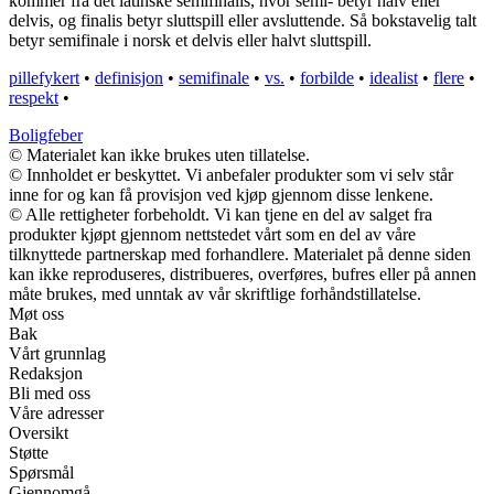
kommer fra det latinske semifinalis, hvor semi- betyr halv eller
delvis, og finalis betyr sluttspill eller avsluttende. Så bokstavelig talt
betyr semifinale i norsk et delvis eller halvt sluttspill.
pillefykert
•
definisjon
•
semifinale
•
vs.
•
forbilde
•
idealist
•
flere
•
respekt
•
Boligfeber
© Materialet kan ikke brukes uten tillatelse.
© Innholdet er beskyttet. Vi anbefaler produkter som vi selv står
inne for og kan få provisjon ved kjøp gjennom disse lenkene.
© Alle rettigheter forbeholdt. Vi kan tjene en del av salget fra
produkter kjøpt gjennom nettstedet vårt som en del av våre
tilknyttede partnerskap med forhandlere. Materialet på denne siden
kan ikke reproduseres, distribueres, overføres, bufres eller på annen
måte brukes, med unntak av vår skriftlige forhåndstillatelse.
Møt oss
Bak
Vårt grunnlag
Redaksjon
Bli med oss
Våre adresser
Oversikt
Støtte
Spørsmål
Gjennomgå