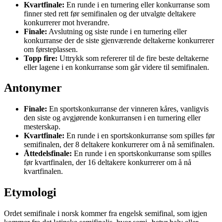
Kvartfinale:
En runde i en turnering eller konkurranse som
finner sted rett før semifinalen og der utvalgte deltakere
konkurrerer mot hverandre.
Finale:
Avslutning og siste runde i en turnering eller
konkurranse der de siste gjenværende deltakerne konkurrerer
om førsteplassen.
Topp fire:
Uttrykk som refererer til de fire beste deltakerne
eller lagene i en konkurranse som går videre til semifinalen.
Antonymer
Finale:
En sportskonkurranse der vinneren kåres, vanligvis
den siste og avgjørende konkurransen i en turnering eller
mesterskap.
Kvartfinale:
En runde i en sportskonkurranse som spilles før
semifinalen, der 8 deltakere konkurrerer om å nå semifinalen.
Åttedelsfinale:
En runde i en sportskonkurranse som spilles
før kvartfinalen, der 16 deltakere konkurrerer om å nå
kvartfinalen.
Etymologi
Ordet semifinale i norsk kommer fra engelsk semifinal, som igjen