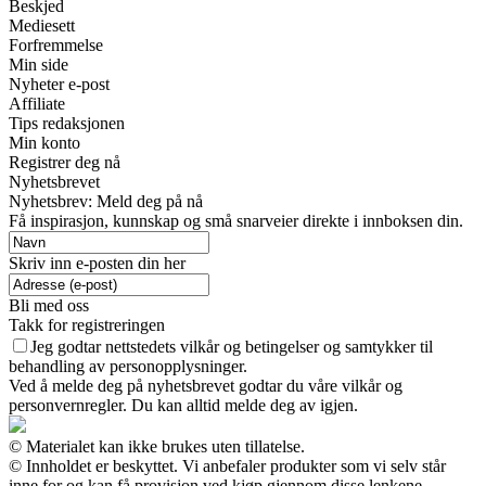
Beskjed
Mediesett
Forfremmelse
Min side
Nyheter e-post
Affiliate
Tips redaksjonen
Min konto
Registrer deg nå
Nyhetsbrevet
Nyhetsbrev: Meld deg på nå
Få inspirasjon, kunnskap og små snarveier direkte i innboksen din.
Skriv inn e-posten din her
Bli med oss
Takk for registreringen
Jeg godtar nettstedets vilkår og betingelser og samtykker til
behandling av personopplysninger.
Ved å melde deg på nyhetsbrevet godtar du våre vilkår og
personvernregler. Du kan alltid melde deg av igjen.
© Materialet kan ikke brukes uten tillatelse.
© Innholdet er beskyttet. Vi anbefaler produkter som vi selv står
inne for og kan få provisjon ved kjøp gjennom disse lenkene.