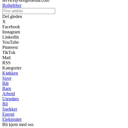
service@norgemedia.com
Boligfeber
Del gleden
X
Facebook
Instagram
LinkedIn
YouTube
Pinterest
TikTok
Mail
RSS
Kategorier
Kjøkken
Sove
Båt
Barn
Arbeid
Utendørs
Bil
Snekker
Energi
Elektrisitet
Bli kjent med oss