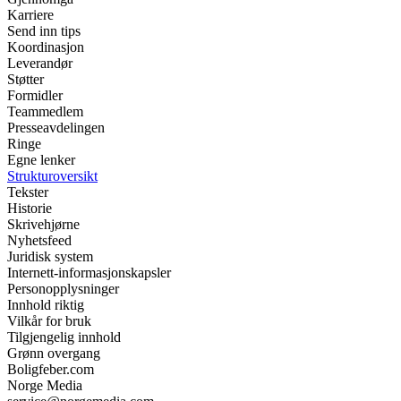
Karriere
Send inn tips
Koordinasjon
Leverandør
Støtter
Formidler
Teammedlem
Presseavdelingen
Ringe
Egne lenker
Strukturoversikt
Tekster
Historie
Skrivehjørne
Nyhetsfeed
Juridisk system
Internett-informasjonskapsler
Personopplysninger
Innhold riktig
Vilkår for bruk
Tilgjengelig innhold
Grønn overgang
Boligfeber.com
Norge Media