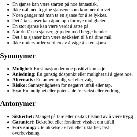
En sjanse kan være starten på noe fantastisk.
Ikke nøl med å gripe sjansene som kommer din vei.
Noen ganger må man ta en sjanse for å se lykkes.
Det å ta sjanser kan åpne opp for nye muligheter.
En stor sjanse kan være verdt å satse på.
Når du får en sjanser, grip den med begge hender.
Det å ta sjanser kan være nøkkelen til å nå dine mål.
Ikke undervurder verdien av å våge å ta en sjanse.
Synonymer
Mulighet:
En situasjon der noe positivt kan skje.
Anledning:
En gunstig tidspunkt eller mulighet til å gjøre noe.
Alternativ:
En annen mulig vei eller valg.
Risiko:
Sannsynligheten for negativt utfall eller tap.
Frø:
En mulighet eller potensiale for vekst eller endring.
Antonymer
Sikkerhet:
Mangel på fare eller risiko; tilstand av å være trygg
Garantert:
Bekreftet eller forsikret; visshet om utfall
Forvisning:
Utelukkelse av tvil eller uklarhet; fast
overbevisning