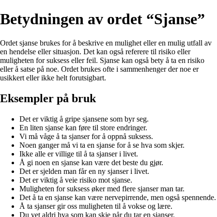
Betydningen av ordet “Sjanse”
Ordet sjanse brukes for å beskrive en mulighet eller en mulig utfall av
en hendelse eller situasjon. Det kan også referere til risiko eller
muligheten for suksess eller feil. Sjanse kan også bety å ta en risiko
eller å satse på noe. Ordet brukes ofte i sammenhenger der noe er
usikkert eller ikke helt forutsigbart.
Eksempler på bruk
Det er viktig å gripe sjansene som byr seg.
En liten sjanse kan føre til store endringer.
Vi må våge å ta sjanser for å oppnå suksess.
Noen ganger må vi ta en sjanse for å se hva som skjer.
Ikke alle er villige til å ta sjanser i livet.
Å gi noen en sjanse kan være det beste du gjør.
Det er sjelden man får en ny sjanser i livet.
Det er viktig å veie risiko mot sjanse.
Muligheten for suksess øker med flere sjanser man tar.
Det å ta en sjanse kan være nervepirrende, men også spennende.
Å ta sjanser gir oss muligheten til å vokse og lære.
Du vet aldri hva som kan skje når du tar en sjanser.