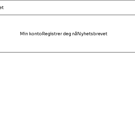
et
Min konto
Registrer deg nå
Nyhetsbrevet