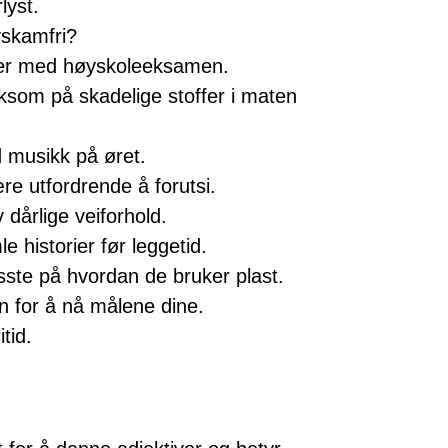
lyst.
yskamfri?
er med høyskoleeksamen.
ksom på skadelige stoffer i maten
d musikk på øret.
e utfordrende å forutsi.
dårlige veiforhold.
historier før leggetid.
sste på hvordan de bruker plast.
an for å nå målene dine.
itid.