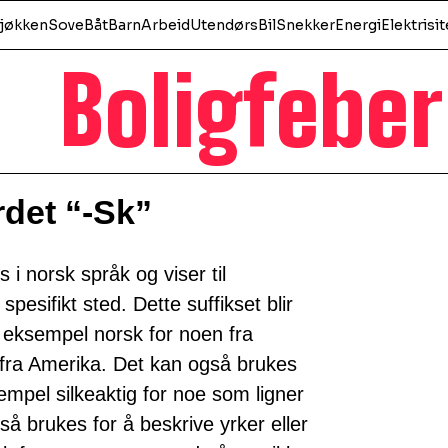
jøkken
Sove
Båt
Barn
Arbeid
Utendørs
Bil
Snekker
Energi
Elektrisit
Boligfeber
det “-Sk”
s i norsk språk og viser til
 spesifikt sted. Dette suffikset blir
r eksempel norsk for noen fra
 fra Amerika. Det kan også brukes
sempel silkeaktig for noe som ligner
også brukes for å beskrive yrker eller