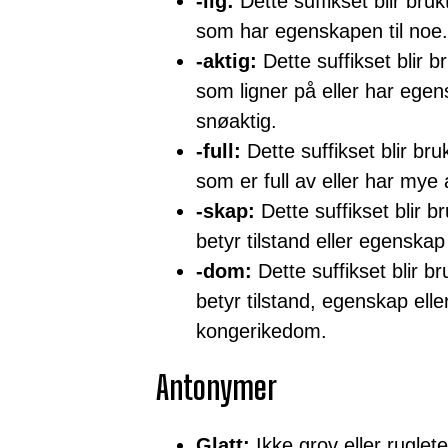
-lig:
Dette suffikset blir bruk
som har egenskapen til noe.
-aktig:
Dette suffikset blir b
som ligner på eller har ege
snøaktig.
-full:
Dette suffikset blir bru
som er full av eller har mye
-skap:
Dette suffikset blir b
betyr tilstand eller egensk
-dom:
Dette suffikset blir b
betyr tilstand, egenskap el
kongerikedom.
Antonymer
Glatt:
Ikke grov eller ruglete