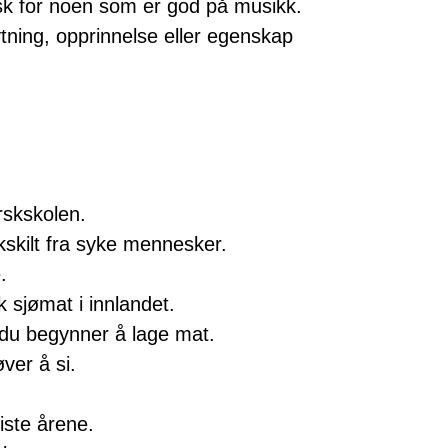
lsk for noen som er god på musikk.
knytning, opprinnelse eller egenskap
rskskolen.
skskilt fra syke mennesker.
.
k sjømat i innlandet.
du begynner å lage mat.
ver å si.
iste årene.