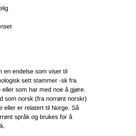
elig
enset
m en endelse som viser til
ymologisk sett stammer -sk fra
e eller som har med noe å gjøre.
rd som norsk (fra norrønt norskr)
eller er relatert til Norge. Så
orrønt språk og brukes for å
k.