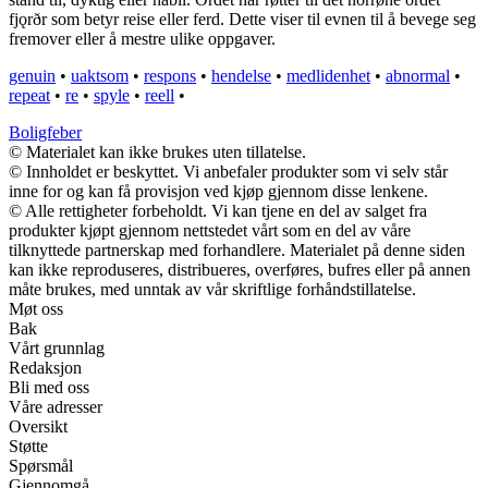
fjǫrðr som betyr reise eller ferd. Dette viser til evnen til å bevege seg
fremover eller å mestre ulike oppgaver.
genuin
•
uaktsom
•
respons
•
hendelse
•
medlidenhet
•
abnormal
•
repeat
•
re
•
spyle
•
reell
•
Boligfeber
© Materialet kan ikke brukes uten tillatelse.
© Innholdet er beskyttet. Vi anbefaler produkter som vi selv står
inne for og kan få provisjon ved kjøp gjennom disse lenkene.
© Alle rettigheter forbeholdt. Vi kan tjene en del av salget fra
produkter kjøpt gjennom nettstedet vårt som en del av våre
tilknyttede partnerskap med forhandlere. Materialet på denne siden
kan ikke reproduseres, distribueres, overføres, bufres eller på annen
måte brukes, med unntak av vår skriftlige forhåndstillatelse.
Møt oss
Bak
Vårt grunnlag
Redaksjon
Bli med oss
Våre adresser
Oversikt
Støtte
Spørsmål
Gjennomgå