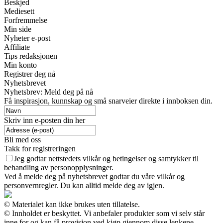
Beskjed
Mediesett
Forfremmelse
Min side
Nyheter e-post
Affiliate
Tips redaksjonen
Min konto
Registrer deg nå
Nyhetsbrevet
Nyhetsbrev: Meld deg på nå
Få inspirasjon, kunnskap og små snarveier direkte i innboksen din.
Skriv inn e-posten din her
Bli med oss
Takk for registreringen
Jeg godtar nettstedets vilkår og betingelser og samtykker til
behandling av personopplysninger.
Ved å melde deg på nyhetsbrevet godtar du våre vilkår og
personvernregler. Du kan alltid melde deg av igjen.
© Materialet kan ikke brukes uten tillatelse.
© Innholdet er beskyttet. Vi anbefaler produkter som vi selv står
inne for og kan få provisjon ved kjøp gjennom disse lenkene.