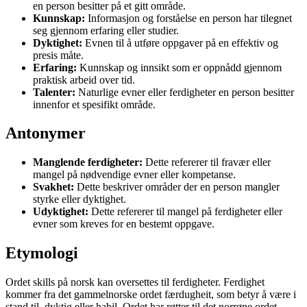
en person besitter på et gitt område.
Kunnskap:
Informasjon og forståelse en person har tilegnet
seg gjennom erfaring eller studier.
Dyktighet:
Evnen til å utføre oppgaver på en effektiv og
presis måte.
Erfaring:
Kunnskap og innsikt som er oppnådd gjennom
praktisk arbeid over tid.
Talenter:
Naturlige evner eller ferdigheter en person besitter
innenfor et spesifikt område.
Antonymer
Manglende ferdigheter:
Dette refererer til fravær eller
mangel på nødvendige evner eller kompetanse.
Svakhet:
Dette beskriver områder der en person mangler
styrke eller dyktighet.
Udyktighet:
Dette refererer til mangel på ferdigheter eller
evner som kreves for en bestemt oppgave.
Etymologi
Ordet skills på norsk kan oversettes til ferdigheter. Ferdighet
kommer fra det gammelnorske ordet færdugheit, som betyr å være i
stand til, dyktig eller habil. Ordet har røtter til det norrøne ordet