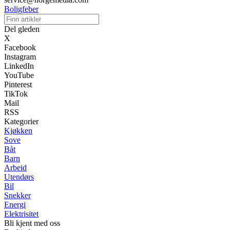
Boligfeber
Del gleden
X
Facebook
Instagram
LinkedIn
YouTube
Pinterest
TikTok
Mail
RSS
Kategorier
Kjøkken
Sove
Båt
Barn
Arbeid
Utendørs
Bil
Snekker
Energi
Elektrisitet
Bli kjent med oss