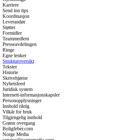
Karriere
Send inn tips
Koordinasjon
Leverandør
Støtter
Formidler
Teammedlem
Presseavdelingen
Ringe
Egne lenker
Strukturoversikt
Tekster
Historie
Skrivehjørne
Nyhetsfeed
Juridisk system
Internett-informasjonskapsler
Personopplysninger
Innhold riktig
Vilkår for bruk
Tilgjengelig innhold
Grønn overgang
Boligfeber.com
Norge Media
service@norgemedia.com