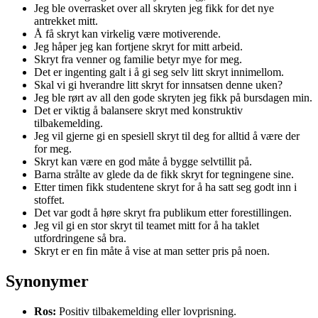
Jeg ble overrasket over all skryten jeg fikk for det nye
antrekket mitt.
Å få skryt kan virkelig være motiverende.
Jeg håper jeg kan fortjene skryt for mitt arbeid.
Skryt fra venner og familie betyr mye for meg.
Det er ingenting galt i å gi seg selv litt skryt innimellom.
Skal vi gi hverandre litt skryt for innsatsen denne uken?
Jeg ble rørt av all den gode skryten jeg fikk på bursdagen min.
Det er viktig å balansere skryt med konstruktiv
tilbakemelding.
Jeg vil gjerne gi en spesiell skryt til deg for alltid å være der
for meg.
Skryt kan være en god måte å bygge selvtillit på.
Barna strålte av glede da de fikk skryt for tegningene sine.
Etter timen fikk studentene skryt for å ha satt seg godt inn i
stoffet.
Det var godt å høre skryt fra publikum etter forestillingen.
Jeg vil gi en stor skryt til teamet mitt for å ha taklet
utfordringene så bra.
Skryt er en fin måte å vise at man setter pris på noen.
Synonymer
Ros:
Positiv tilbakemelding eller lovprisning.