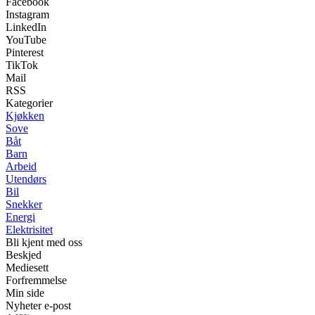
Facebook
Instagram
LinkedIn
YouTube
Pinterest
TikTok
Mail
RSS
Kategorier
Kjøkken
Sove
Båt
Barn
Arbeid
Utendørs
Bil
Snekker
Energi
Elektrisitet
Bli kjent med oss
Beskjed
Mediesett
Forfremmelse
Min side
Nyheter e-post