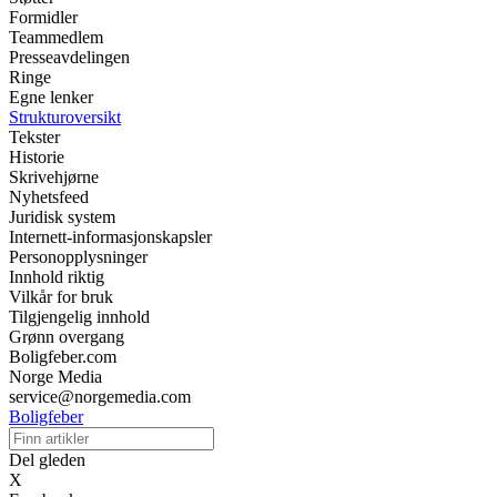
Formidler
Teammedlem
Presseavdelingen
Ringe
Egne lenker
Strukturoversikt
Tekster
Historie
Skrivehjørne
Nyhetsfeed
Juridisk system
Internett-informasjonskapsler
Personopplysninger
Innhold riktig
Vilkår for bruk
Tilgjengelig innhold
Grønn overgang
Boligfeber.com
Norge Media
service@norgemedia.com
Boligfeber
Del gleden
X