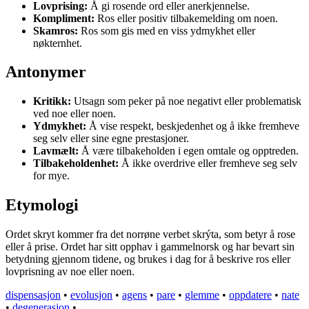
Lovprising:
Å gi rosende ord eller anerkjennelse.
Kompliment:
Ros eller positiv tilbakemelding om noen.
Skamros:
Ros som gis med en viss ydmykhet eller
nøkternhet.
Antonymer
Kritikk:
Utsagn som peker på noe negativt eller problematisk
ved noe eller noen.
Ydmykhet:
Å vise respekt, beskjedenhet og å ikke fremheve
seg selv eller sine egne prestasjoner.
Lavmælt:
Å være tilbakeholden i egen omtale og opptreden.
Tilbakeholdenhet:
Å ikke overdrive eller fremheve seg selv
for mye.
Etymologi
Ordet skryt kommer fra det norrøne verbet skrýta, som betyr å rose
eller å prise. Ordet har sitt opphav i gammelnorsk og har bevart sin
betydning gjennom tidene, og brukes i dag for å beskrive ros eller
lovprisning av noe eller noen.
dispensasjon
•
evolusjon
•
agens
•
pare
•
glemme
•
oppdatere
•
nate
•
degenerasjon
•