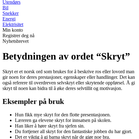
Utendørs
Bil
Snekker
Energi
Elektrisitet
Min konto
Registrer deg nå
Nyhetsbrevet
Betydningen av ordet “Skryt”
Skryt er et norsk ord som brukes for å beskrive ros eller lovord man
gir noen for deres prestasjoner, egenskaper eller handlinger. Det kan
også referere til overdreven selvskryt eller skrytende oppførsel. Å gi
skryt til noen kan bidra til å øke deres selvtillit og motivasjon.
Eksempler på bruk
Hun fikk mye skryt for den flotte presentasjonen.
Læreren ga elevene skryt for innsatsen på skolen.
Han liker å høre skryt fra sjefen sin.
Du fortjener all skryt for den fantastiske jobben du har gjort.
Det er viktig å gi barna skryt når de gjør noe bra.