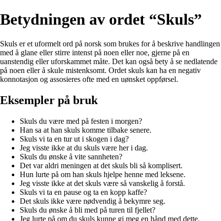
Betydningen av ordet “Skuls”
Skuls er et uformelt ord på norsk som brukes for å beskrive handlingen
med å glane eller stirre intenst på noen eller noe, gjerne på en
uanstendig eller uforskammet måte. Det kan også bety å se nedlatende
på noen eller å skule mistenksomt. Ordet skuls kan ha en negativ
konnotasjon og assosieres ofte med en uønsket oppførsel.
Eksempler på bruk
Skuls du være med på festen i morgen?
Han sa at han skuls komme tilbake senere.
Skuls vi ta en tur ut i skogen i dag?
Jeg visste ikke at du skuls være her i dag.
Skuls du ønske å vite sannheten?
Det var aldri meningen at det skuls bli så komplisert.
Hun lurte på om han skuls hjelpe henne med leksene.
Jeg visste ikke at det skuls være så vanskelig å forstå.
Skuls vi ta en pause og ta en kopp kaffe?
Det skuls ikke være nødvendig å bekymre seg.
Skuls du ønske å bli med på turen til fjellet?
Jeg lurte på om du skuls kunne gi meg en hånd med dette.