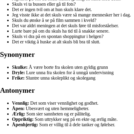
Skuls vi ta bussen eller gå til fots?
Det er ingen tvil om at hun skuls klare det.
Jeg visste ikke at det skuls være så mange mennesker her i dag.
Skuls du ønske å se på film sammen i kveld?
Det var aldri meningen at det skuls føre til misforståelser.
Lurte bare på om du skuls ha tid til å snakke senere.
Skuls vi dra på en spontan shoppingtur i helgen?
Det er viktig å huske at alt skuls bli bra til slutt.
Synonymer
Skulke:
Å være borte fra skolen uten gyldig grunn
Dryle:
Lure unna fra skolen for å unngå undervisning
Frike:
Sluntre unna skoleplikt og skolegang
Antonymer
Vennlig:
Det som viser vennlighet og godhet.
Åpen:
Ubesvært og uten hemmeligheter.
Ærlig:
Som sier sannheten og er pålitelig.
Oppriktig:
Som uttrykker seg på en ekte og ærlig måte.
Åpenhjertig:
Som er villig til å dele tanker og følelser.