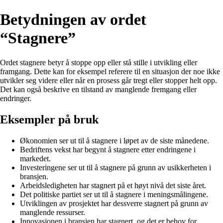
Betydningen av ordet
“Stagnere”
Ordet stagnere betyr å stoppe opp eller stå stille i utvikling eller
framgang. Dette kan for eksempel referere til en situasjon der noe ikke
utvikler seg videre eller når en prosess går tregt eller stopper helt opp.
Det kan også beskrive en tilstand av manglende fremgang eller
endringer.
Eksempler på bruk
Økonomien ser ut til å stagnere i løpet av de siste månedene.
Bedriftens vekst har begynt å stagnere etter endringene i
markedet.
Investeringene ser ut til å stagnere på grunn av usikkerheten i
bransjen.
Arbeidsledigheten har stagnert på et høyt nivå det siste året.
Det politiske partiet ser ut til å stagnere i meningsmålingene.
Utviklingen av prosjektet har dessverre stagnert på grunn av
manglende ressurser.
Innovasjonen i bransjen har stagnert, og det er behov for