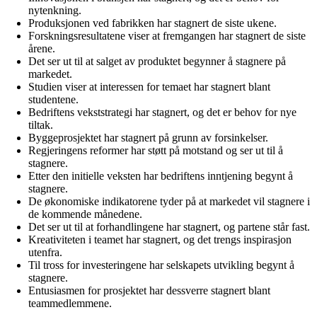
nytenkning.
Produksjonen ved fabrikken har stagnert de siste ukene.
Forskningsresultatene viser at fremgangen har stagnert de siste
årene.
Det ser ut til at salget av produktet begynner å stagnere på
markedet.
Studien viser at interessen for temaet har stagnert blant
studentene.
Bedriftens vekststrategi har stagnert, og det er behov for nye
tiltak.
Byggeprosjektet har stagnert på grunn av forsinkelser.
Regjeringens reformer har støtt på motstand og ser ut til å
stagnere.
Etter den initielle veksten har bedriftens inntjening begynt å
stagnere.
De økonomiske indikatorene tyder på at markedet vil stagnere i
de kommende månedene.
Det ser ut til at forhandlingene har stagnert, og partene står fast.
Kreativiteten i teamet har stagnert, og det trengs inspirasjon
utenfra.
Til tross for investeringene har selskapets utvikling begynt å
stagnere.
Entusiasmen for prosjektet har dessverre stagnert blant
teammedlemmene.