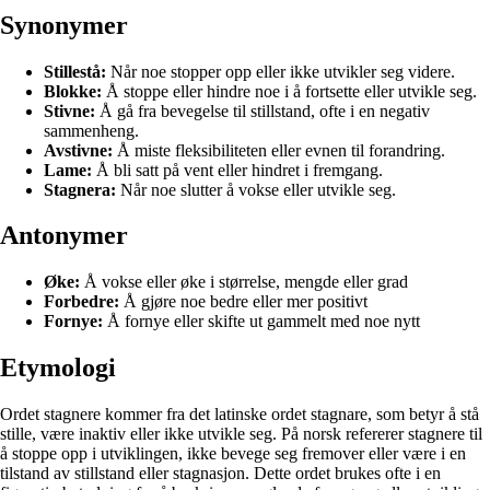
Synonymer
Stillestå:
Når noe stopper opp eller ikke utvikler seg videre.
Blokke:
Å stoppe eller hindre noe i å fortsette eller utvikle seg.
Stivne:
Å gå fra bevegelse til stillstand, ofte i en negativ
sammenheng.
Avstivne:
Å miste fleksibiliteten eller evnen til forandring.
Lame:
Å bli satt på vent eller hindret i fremgang.
Stagnera:
Når noe slutter å vokse eller utvikle seg.
Antonymer
Øke:
Å vokse eller øke i størrelse, mengde eller grad
Forbedre:
Å gjøre noe bedre eller mer positivt
Fornye:
Å fornye eller skifte ut gammelt med noe nytt
Etymologi
Ordet stagnere kommer fra det latinske ordet stagnare, som betyr å stå
stille, være inaktiv eller ikke utvikle seg. På norsk refererer stagnere til
å stoppe opp i utviklingen, ikke bevege seg fremover eller være i en
tilstand av stillstand eller stagnasjon. Dette ordet brukes ofte i en