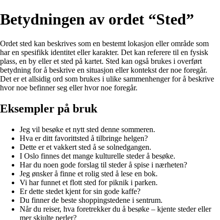
Betydningen av ordet “Sted”
Ordet sted kan beskrives som en bestemt lokasjon eller område som
har en spesifikk identitet eller karakter. Det kan referere til en fysisk
plass, en by eller et sted på kartet. Sted kan også brukes i overført
betydning for å beskrive en situasjon eller kontekst der noe foregår.
Det er et allsidig ord som brukes i ulike sammenhenger for å beskrive
hvor noe befinner seg eller hvor noe foregår.
Eksempler på bruk
Jeg vil besøke et nytt sted denne sommeren.
Hva er ditt favorittsted å tilbringe helgen?
Dette er et vakkert sted å se solnedgangen.
I Oslo finnes det mange kulturelle steder å besøke.
Har du noen gode forslag til steder å spise i nærheten?
Jeg ønsker å finne et rolig sted å lese en bok.
Vi har funnet et flott sted for piknik i parken.
Er dette stedet kjent for sin gode kaffe?
Du finner de beste shoppingstedene i sentrum.
Når du reiser, hva foretrekker du å besøke – kjente steder eller
mer skjulte perler?