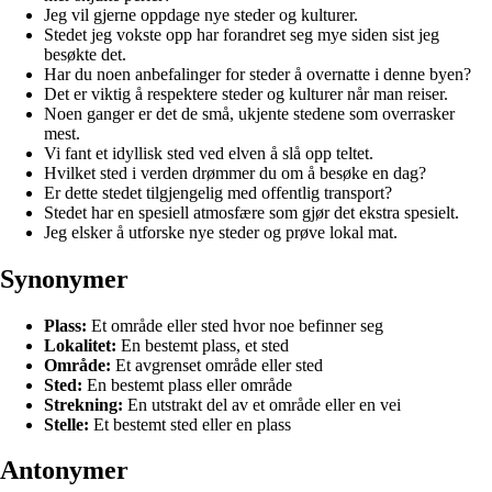
Jeg vil gjerne oppdage nye steder og kulturer.
Stedet jeg vokste opp har forandret seg mye siden sist jeg
besøkte det.
Har du noen anbefalinger for steder å overnatte i denne byen?
Det er viktig å respektere steder og kulturer når man reiser.
Noen ganger er det de små, ukjente stedene som overrasker
mest.
Vi fant et idyllisk sted ved elven å slå opp teltet.
Hvilket sted i verden drømmer du om å besøke en dag?
Er dette stedet tilgjengelig med offentlig transport?
Stedet har en spesiell atmosfære som gjør det ekstra spesielt.
Jeg elsker å utforske nye steder og prøve lokal mat.
Synonymer
Plass:
Et område eller sted hvor noe befinner seg
Lokalitet:
En bestemt plass, et sted
Område:
Et avgrenset område eller sted
Sted:
En bestemt plass eller område
Strekning:
En utstrakt del av et område eller en vei
Stelle:
Et bestemt sted eller en plass
Antonymer