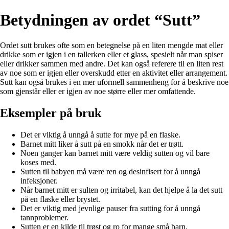
Betydningen av ordet “Sutt”
Ordet sutt brukes ofte som en betegnelse på en liten mengde mat eller
drikke som er igjen i en tallerken eller et glass, spesielt når man spiser
eller drikker sammen med andre. Det kan også referere til en liten rest
av noe som er igjen eller overskudd etter en aktivitet eller arrangement.
Sutt kan også brukes i en mer uformell sammenheng for å beskrive noe
som gjenstår eller er igjen av noe større eller mer omfattende.
Eksempler på bruk
Det er viktig å unngå å sutte for mye på en flaske.
Barnet mitt liker å sutt på en smokk når det er trøtt.
Noen ganger kan barnet mitt være veldig sutten og vil bare
koses med.
Sutten til babyen må være ren og desinfisert for å unngå
infeksjoner.
Når barnet mitt er sulten og irritabel, kan det hjelpe å la det sutt
på en flaske eller brystet.
Det er viktig med jevnlige pauser fra sutting for å unngå
tannproblemer.
Sutten er en kilde til trøst og ro for mange små barn.