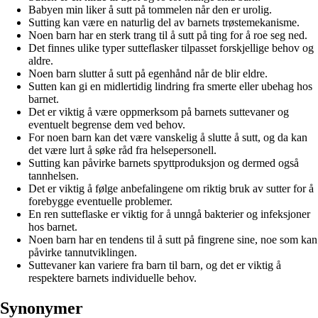
Babyen min liker å sutt på tommelen når den er urolig.
Sutting kan være en naturlig del av barnets trøstemekanisme.
Noen barn har en sterk trang til å sutt på ting for å roe seg ned.
Det finnes ulike typer sutteflasker tilpasset forskjellige behov og
aldre.
Noen barn slutter å sutt på egenhånd når de blir eldre.
Sutten kan gi en midlertidig lindring fra smerte eller ubehag hos
barnet.
Det er viktig å være oppmerksom på barnets suttevaner og
eventuelt begrense dem ved behov.
For noen barn kan det være vanskelig å slutte å sutt, og da kan
det være lurt å søke råd fra helsepersonell.
Sutting kan påvirke barnets spyttproduksjon og dermed også
tannhelsen.
Det er viktig å følge anbefalingene om riktig bruk av sutter for å
forebygge eventuelle problemer.
En ren sutteflaske er viktig for å unngå bakterier og infeksjoner
hos barnet.
Noen barn har en tendens til å sutt på fingrene sine, noe som kan
påvirke tannutviklingen.
Suttevaner kan variere fra barn til barn, og det er viktig å
respektere barnets individuelle behov.
Synonymer