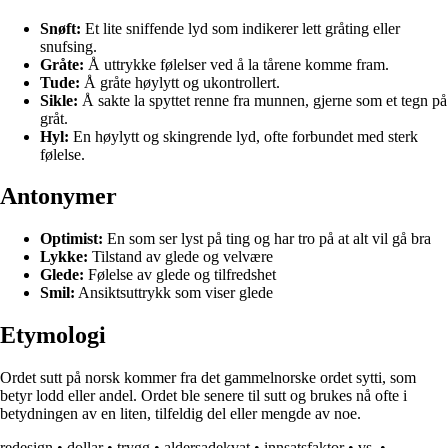
Snøft:
Et lite sniffende lyd som indikerer lett gråting eller
snufsing.
Gråte:
Å uttrykke følelser ved å la tårene komme fram.
Tude:
Å gråte høylytt og ukontrollert.
Sikle:
Å sakte la spyttet renne fra munnen, gjerne som et tegn på
gråt.
Hyl:
En høylytt og skingrende lyd, ofte forbundet med sterk
følelse.
Antonymer
Optimist:
En som ser lyst på ting og har tro på at alt vil gå bra
Lykke:
Tilstand av glede og velvære
Glede:
Følelse av glede og tilfredshet
Smil:
Ansiktsuttrykk som viser glede
Etymologi
Ordet sutt på norsk kommer fra det gammelnorske ordet sytti, som
betyr lodd eller andel. Ordet ble senere til sutt og brukes nå ofte i
betydningen av en liten, tilfeldig del eller mengde av noe.
redesign
•
dollar
•
trygg
•
aldersadekvat
•
innsatsfaktor
•
vs.
•