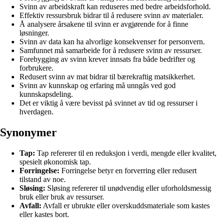
Svinn av arbeidskraft kan reduseres med bedre arbeidsforhold.
Effektiv ressursbruk bidrar til å redusere svinn av materialer.
Å analysere årsakene til svinn er avgjørende for å finne
løsninger.
Svinn av data kan ha alvorlige konsekvenser for personvern.
Samfunnet må samarbeide for å redusere svinn av ressurser.
Forebygging av svinn krever innsats fra både bedrifter og
forbrukere.
Redusert svinn av mat bidrar til bærekraftig matsikkerhet.
Svinn av kunnskap og erfaring må unngås ved god
kunnskapsdeling.
Det er viktig å være bevisst på svinnet av tid og ressurser i
hverdagen.
Synonymer
Tap:
Tap refererer til en reduksjon i verdi, mengde eller kvalitet,
spesielt økonomisk tap.
Forringelse:
Forringelse betyr en forverring eller redusert
tilstand av noe.
Sløsing:
Sløsing refererer til unødvendig eller uforholdsmessig
bruk eller bruk av ressurser.
Avfall:
Avfall er ubrukte eller overskuddsmateriale som kastes
eller kastes bort.