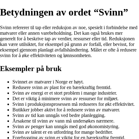
Betydningen av ordet “Svinn”
Svinn refererer til tap eller reduksjon av noe, spesielt i forbindelse med
matvarer eller annen varebeholdning. Det kan også brukes mer
generelt for å beskrive tap av verdier, ressurser eller tid. Reduksjonen
kan være utilsiktet, for eksempel på grunn av forfall, eller bevisst, for
eksempel gjennom planlagt avfallshåndtering. Målet er ofte å redusere
svinn for å øke effektiviteten og lønnsomheten.
Eksempler på bruk
Svinnet av matvarer i Norge er høyt.
Redusere svinn av plast for en bærekraftig fremtid.
Svinn av energi er et stort problem i mange industrier.
Det er viktig å minimere svinn av ressurser for miljøet.
Svinn i produksjonsprosessen må reduseres for økt effektivitet.
Butikker jobber aktivt for å redusere svinn av matvarer.
Svinn av tid kan unngås ved bedre planlegging.
Årsakene til svinn av vann må undersøkes nærmere.
Svinn av penger kan unngås med god økonomistyring.
Svinn av talent er en utfordring for mange bedrifter.
Forebygging av svinn er viktig for en bærekraftig fremtid.