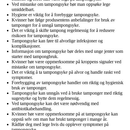
Ved mistanke om tampongsyke bør man oppsøke lege
umiddelbart.
Hygiene er viktig for å forebygge tampongsyke.
Kvinner bør følge produsentens anbefalinger for bruk av
tamponger for å unngå tampongsyke.
Det er viktig å skifte tampong regelmessig for å redusere
risikoen for tampongsyke.
Tampongsyke kan føre til alvorlige infeksjoner og
komplikasjoner.
Informasjon om tampongsyke bør deles med unge jenter som
starter med tampongbruk.
Kvinner bør være oppmerksomme på kroppens signaler ved
mistanke om tampongsyke.
Det er viktig å ta tampongsyke på alvor og handle raskt ved
symptomer.
Forebygging av tampongsyke handler om riktig og hygienisk
bruk av tamponger.
Tampongsyke kan unngås ved å bruke tamponger med riktig
sugestyrke og bytte dem regelmessig.
Ved tampongsyke kan det være nødvendig med
antibiotikabehandling.
Kvinner bør være oppmerksomme på at tampongsyke kan
oppstå selv om man har brukt tamponger i mange år.
Rådfør deg med lege hvis du opplever symptomer på
tampongsyke.