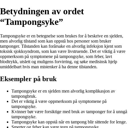
Betydningen av ordet
“Tampongsyke”
Tampongsyke er en betegnelse som brukes for å beskrive en sjelden,
men alvorlig tilstand som kan oppstå hos personer som bruker
tamponger. Tilstanden kan forårsake en alvorlig infeksjon kjent som
toksisk sjokksyndrom, som kan være livstruende. Det er viktig å være
oppmerksom på symptomene på tampongsyke, som feber, lavt
blodtrykk, utslett og muligens forvirring, og søke medisinsk hjelp
umiddelbart hvis man mistenker å ha denne tilstanden.
Eksempler på bruk
Tampongsyke er en sjelden men alvorlig komplikasjon av
tampongbruk.
Det er viktig å være oppmerksom på symptomene på
tampongsyke.
Kvinner bør være forsiktige med bruk av tamponger for å unngå
tampongsyke.
Tampongsyke kan oppstå når en tampong blir sittende for lenge.
Smerter og feber kan være tegn på tampongsyke.