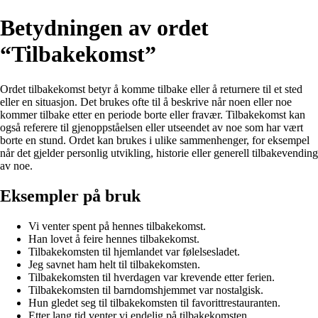
Betydningen av ordet
“Tilbakekomst”
Ordet tilbakekomst betyr å komme tilbake eller å returnere til et sted
eller en situasjon. Det brukes ofte til å beskrive når noen eller noe
kommer tilbake etter en periode borte eller fravær. Tilbakekomst kan
også referere til gjenoppståelsen eller utseendet av noe som har vært
borte en stund. Ordet kan brukes i ulike sammenhenger, for eksempel
når det gjelder personlig utvikling, historie eller generell tilbakevending
av noe.
Eksempler på bruk
Vi venter spent på hennes tilbakekomst.
Han lovet å feire hennes tilbakekomst.
Tilbakekomsten til hjemlandet var følelsesladet.
Jeg savnet ham helt til tilbakekomsten.
Tilbakekomsten til hverdagen var krevende etter ferien.
Tilbakekomsten til barndomshjemmet var nostalgisk.
Hun gledet seg til tilbakekomsten til favorittrestauranten.
Etter lang tid venter vi endelig på tilbakekomsten.