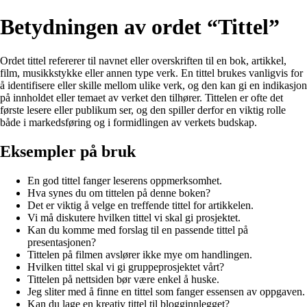
Betydningen av ordet “Tittel”
Ordet tittel refererer til navnet eller overskriften til en bok, artikkel,
film, musikkstykke eller annen type verk. En tittel brukes vanligvis for
å identifisere eller skille mellom ulike verk, og den kan gi en indikasjon
på innholdet eller temaet av verket den tilhører. Tittelen er ofte det
første lesere eller publikum ser, og den spiller derfor en viktig rolle
både i markedsføring og i formidlingen av verkets budskap.
Eksempler på bruk
En god tittel fanger leserens oppmerksomhet.
Hva synes du om tittelen på denne boken?
Det er viktig å velge en treffende tittel for artikkelen.
Vi må diskutere hvilken tittel vi skal gi prosjektet.
Kan du komme med forslag til en passende tittel på
presentasjonen?
Tittelen på filmen avslører ikke mye om handlingen.
Hvilken tittel skal vi gi gruppeprosjektet vårt?
Tittelen på nettsiden bør være enkel å huske.
Jeg sliter med å finne en tittel som fanger essensen av oppgaven.
Kan du lage en kreativ tittel til blogginnlegget?