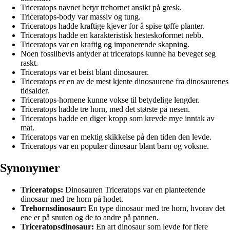
Triceratops navnet betyr trehornet ansikt på gresk.
Triceratops-body var massiv og tung.
Triceratops hadde kraftige kjever for å spise tøffe planter.
Triceratops hadde en karakteristisk hesteskoformet nebb.
Triceratops var en kraftig og imponerende skapning.
Noen fossilbevis antyder at triceratops kunne ha beveget seg
raskt.
Triceratops var et beist blant dinosaurer.
Triceratops er en av de mest kjente dinosaurene fra dinosaurenes
tidsalder.
Triceratops-hornene kunne vokse til betydelige lengder.
Triceratops hadde tre horn, med det største på nesen.
Triceratops hadde en diger kropp som krevde mye inntak av
mat.
Triceratops var en mektig skikkelse på den tiden den levde.
Triceratops var en populær dinosaur blant barn og voksne.
Synonymer
Triceratops:
Dinosauren Triceratops var en planteetende
dinosaur med tre horn på hodet.
Trehornsdinosaur:
En type dinosaur med tre horn, hvorav det
ene er på snuten og de to andre på pannen.
Triceratopsdinosaur:
En art dinosaur som levde for flere