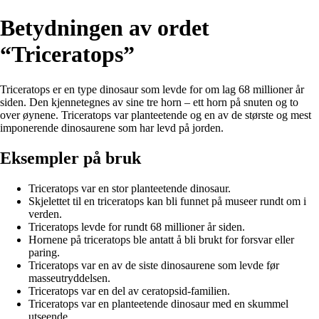
Betydningen av ordet
“Triceratops”
Triceratops er en type dinosaur som levde for om lag 68 millioner år
siden. Den kjennetegnes av sine tre horn – ett horn på snuten og to
over øynene. Triceratops var planteetende og en av de største og mest
imponerende dinosaurene som har levd på jorden.
Eksempler på bruk
Triceratops var en stor planteetende dinosaur.
Skjelettet til en triceratops kan bli funnet på museer rundt om i
verden.
Triceratops levde for rundt 68 millioner år siden.
Hornene på triceratops ble antatt å bli brukt for forsvar eller
paring.
Triceratops var en av de siste dinosaurene som levde før
masseutryddelsen.
Triceratops var en del av ceratopsid-familien.
Triceratops var en planteetende dinosaur med en skummel
utseende.