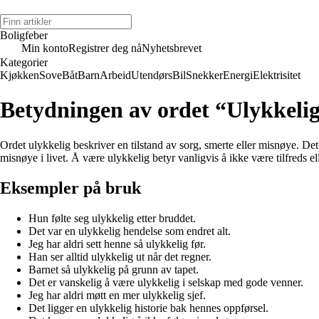
Boligfeber
Min konto
Registrer deg nå
Nyhetsbrevet
Kategorier
Kjøkken
Sove
Båt
Barn
Arbeid
Utendørs
Bil
Snekker
Energi
Elektrisitet
Betydningen av ordet “Ulykkeli
Ordet ulykkelig beskriver en tilstand av sorg, smerte eller misnøye. Det 
misnøye i livet. Å være ulykkelig betyr vanligvis å ikke være tilfreds el
Eksempler på bruk
Hun følte seg ulykkelig etter bruddet.
Det var en ulykkelig hendelse som endret alt.
Jeg har aldri sett henne så ulykkelig før.
Han ser alltid ulykkelig ut når det regner.
Barnet så ulykkelig på grunn av tapet.
Det er vanskelig å være ulykkelig i selskap med gode venner.
Jeg har aldri møtt en mer ulykkelig sjef.
Det ligger en ulykkelig historie bak hennes oppførsel.