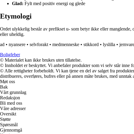
Glad:
Fylt med positiv energi og glede
Etymologi
Ordet ulykkelig består av prefikset u- som betyr ikke eller manglende, 
eller uheldig.
ad
•
nyansere
•
selvforakt
•
medmenneske
•
stikkord
•
lyslilla
•
jernvar
Boligfeber
© Materialet kan ikke brukes uten tillatelse.
© Innholdet er beskyttet. Vi anbefaler produkter som vi selv står inne 
© Alle rettigheter forbeholdt. Vi kan tjene en del av salget fra produk
distribueres, overføres, bufres eller på annen måte brukes, med unntak av
Møt oss
Bak
Vårt grunnlag
Redaksjon
Bli med oss
Våre adresser
Oversikt
Støtte
Spørsmål
Gjennomgå