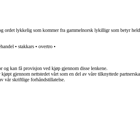
og ordet lykkelig som kommer fra gammelnorsk lykilligr som betyr heldig
ehandel
•
stakkars
•
overtro
•
for og kan få provisjon ved kjøp gjennom disse lenkene.
ter kjøpt gjennom nettstedet vårt som en del av våre tilknyttede partner
 vår skriftlige forhåndstillatelse.