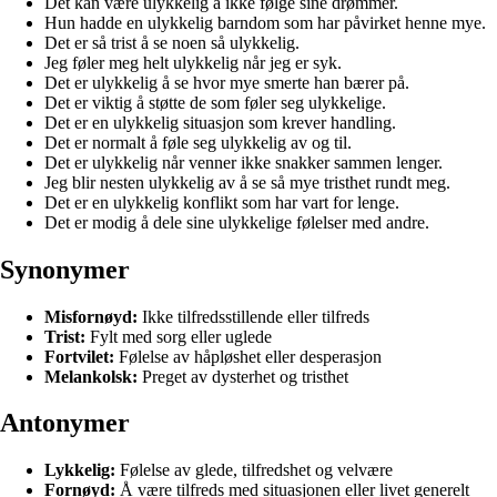
Det kan være ulykkelig å ikke følge sine drømmer.
Hun hadde en ulykkelig barndom som har påvirket henne mye.
Det er så trist å se noen så ulykkelig.
Jeg føler meg helt ulykkelig når jeg er syk.
Det er ulykkelig å se hvor mye smerte han bærer på.
Det er viktig å støtte de som føler seg ulykkelige.
Det er en ulykkelig situasjon som krever handling.
Det er normalt å føle seg ulykkelig av og til.
Det er ulykkelig når venner ikke snakker sammen lenger.
Jeg blir nesten ulykkelig av å se så mye tristhet rundt meg.
Det er en ulykkelig konflikt som har vart for lenge.
Det er modig å dele sine ulykkelige følelser med andre.
Synonymer
Misfornøyd:
Ikke tilfredsstillende eller tilfreds
Trist:
Fylt med sorg eller uglede
Fortvilet:
Følelse av håpløshet eller desperasjon
Melankolsk:
Preget av dysterhet og tristhet
Antonymer
Lykkelig:
Følelse av glede, tilfredshet og velvære
Fornøyd:
Å være tilfreds med situasjonen eller livet generelt