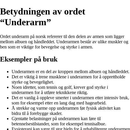
Betydningen av ordet
“Underarm”
Ordet underarm på norsk refererer til den delen av armen som ligger
mellom albuen og håndleddet. Underarmen består av ulike muskler og
ben som er viktige for bevegelse og styrke i armen.
Eksempler på bruk
Underarmen er en del av kroppen mellom albuen og håndleddet.
Det er viktig å trene musklene i underarmen for å opprettholde
styrke og bevegelighet.
Noen idretter, som tennis og golf, krever god styrke i
underarmen for å utføre teknikkene riktig.
Det er vanlig å oppleve smerter i underarmen etter intensiv bruk,
som for eksempel etter en lang dag med hagearbeid.
Å strekke og varme opp underarmen før fysisk aktivitet kan
bidra til å forebygge skader.
Gjentatte belastninger på underarmen kan føre til
betennelsestilstander, som for eksempel tennisalbue.
Fysioterapi kan være til stor hjelp for å rehabiliterere underarmen