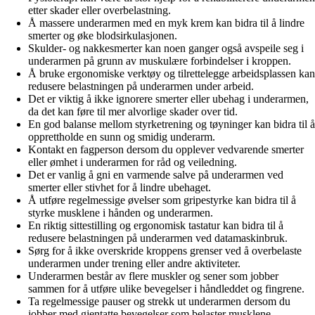
etter skader eller overbelastning.
Å massere underarmen med en myk krem kan bidra til å lindre
smerter og øke blodsirkulasjonen.
Skulder- og nakkesmerter kan noen ganger også avspeile seg i
underarmen på grunn av muskulære forbindelser i kroppen.
Å bruke ergonomiske verktøy og tilrettelegge arbeidsplassen kan
redusere belastningen på underarmen under arbeid.
Det er viktig å ikke ignorere smerter eller ubehag i underarmen,
da det kan føre til mer alvorlige skader over tid.
En god balanse mellom styrketrening og tøyninger kan bidra til å
opprettholde en sunn og smidig underarm.
Kontakt en fagperson dersom du opplever vedvarende smerter
eller ømhet i underarmen for råd og veiledning.
Det er vanlig å gni en varmende salve på underarmen ved
smerter eller stivhet for å lindre ubehaget.
Å utføre regelmessige øvelser som gripestyrke kan bidra til å
styrke musklene i hånden og underarmen.
En riktig sittestilling og ergonomisk tastatur kan bidra til å
redusere belastningen på underarmen ved datamaskinbruk.
Sørg for å ikke overskride kroppens grenser ved å overbelaste
underarmen under trening eller andre aktiviteter.
Underarmen består av flere muskler og sener som jobber
sammen for å utføre ulike bevegelser i håndleddet og fingrene.
Ta regelmessige pauser og strekk ut underarmen dersom du
jobber med gjentatte bevegelser som belaster musklene.