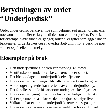
Betydningen av ordet
“Underjordisk”
Ordet underjordisk beskriver noe som befinner seg under jorden, eller
noe som tilhører eller er knyttet til det som er under jorden. Dette kan
for eksempel være tunneler, ganger, huler eller røtter som ligger under
bakkenivå. Ordet brukes også i overført betydning for å beskrive noe
som er skjult eller hemmelig.
Eksempler på bruk
Den underjordiske tunnelen var mørk og skummel.
Vi utforsket de underjordiske gangene under slottet.
Det ble oppdaget en underjordisk elv i fjellene.
Underjordiske skapninger blir ofte beskrevet i mytologien.
Arkeologene gravde fram restene av en underjordisk by.
Det fortelles skumle historier om underjordiske labyrinter.
Underjordiske ganger og huler kan være farlige å utforske.
Det er spennende å utforske det underjordiske dyrelivet.
Vulkanen har et intrikat underjordisk nettverk av ganger.
Underjordiske ressurser kan være verdifulle for samfunnet.