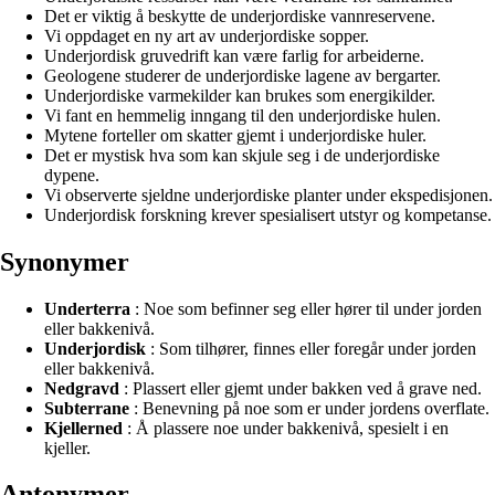
Det er viktig å beskytte de underjordiske vannreservene.
Vi oppdaget en ny art av underjordiske sopper.
Underjordisk gruvedrift kan være farlig for arbeiderne.
Geologene studerer de underjordiske lagene av bergarter.
Underjordiske varmekilder kan brukes som energikilder.
Vi fant en hemmelig inngang til den underjordiske hulen.
Mytene forteller om skatter gjemt i underjordiske huler.
Det er mystisk hva som kan skjule seg i de underjordiske
dypene.
Vi observerte sjeldne underjordiske planter under ekspedisjonen.
Underjordisk forskning krever spesialisert utstyr og kompetanse.
Synonymer
Underterra
: Noe som befinner seg eller hører til under jorden
eller bakkenivå.
Underjordisk
: Som tilhører, finnes eller foregår under jorden
eller bakkenivå.
Nedgravd
: Plassert eller gjemt under bakken ved å grave ned.
Subterrane
: Benevning på noe som er under jordens overflate.
Kjellerned
: Å plassere noe under bakkenivå, spesielt i en
kjeller.
Antonymer