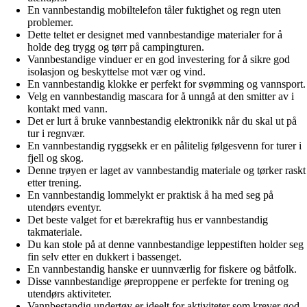
En vannbestandig mobiltelefon tåler fuktighet og regn uten
problemer.
Dette teltet er designet med vannbestandige materialer for å
holde deg trygg og tørr på campingturen.
Vannbestandige vinduer er en god investering for å sikre god
isolasjon og beskyttelse mot vær og vind.
En vannbestandig klokke er perfekt for svømming og vannsport.
Velg en vannbestandig mascara for å unngå at den smitter av i
kontakt med vann.
Det er lurt å bruke vannbestandig elektronikk når du skal ut på
tur i regnvær.
En vannbestandig ryggsekk er en pålitelig følgesvenn for turer i
fjell og skog.
Denne trøyen er laget av vannbestandig materiale og tørker raskt
etter trening.
En vannbestandig lommelykt er praktisk å ha med seg på
utendørs eventyr.
Det beste valget for et bærekraftig hus er vannbestandig
takmateriale.
Du kan stole på at denne vannbestandige leppestiften holder seg
fin selv etter en dukkert i bassenget.
En vannbestandig hanske er uunnværlig for fiskere og båtfolk.
Disse vannbestandige øreproppene er perfekte for trening og
utendørs aktiviteter.
Vannbestandig undertøy er ideelt for aktiviteter som krever god