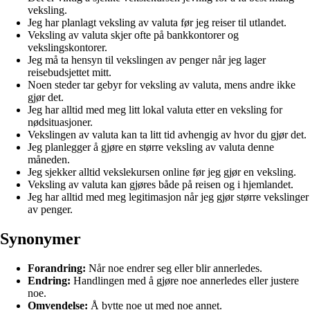
veksling.
Jeg har planlagt veksling av valuta før jeg reiser til utlandet.
Veksling av valuta skjer ofte på bankkontorer og
vekslingskontorer.
Jeg må ta hensyn til vekslingen av penger når jeg lager
reisebudsjettet mitt.
Noen steder tar gebyr for veksling av valuta, mens andre ikke
gjør det.
Jeg har alltid med meg litt lokal valuta etter en veksling for
nødsituasjoner.
Vekslingen av valuta kan ta litt tid avhengig av hvor du gjør det.
Jeg planlegger å gjøre en større veksling av valuta denne
måneden.
Jeg sjekker alltid vekslekursen online før jeg gjør en veksling.
Veksling av valuta kan gjøres både på reisen og i hjemlandet.
Jeg har alltid med meg legitimasjon når jeg gjør større vekslinger
av penger.
Synonymer
Forandring:
Når noe endrer seg eller blir annerledes.
Endring:
Handlingen med å gjøre noe annerledes eller justere
noe.
Omvendelse:
Å bytte noe ut med noe annet.