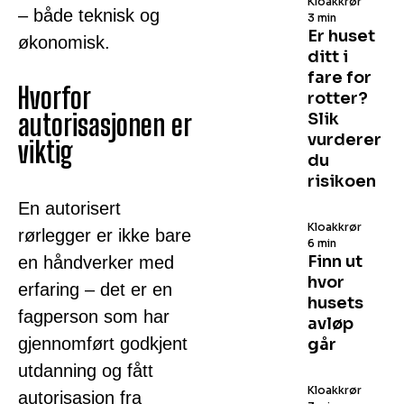
Kloakkrør
– både teknisk og
3 min
Er huset
økonomisk.
ditt i
fare for
Hvorfor
rotter?
autorisasjonen er
Slik
vurderer
viktig
du
risikoen
En autorisert
Kloakkrør
rørlegger er ikke bare
6 min
Finn ut
en håndverker med
hvor
erfaring – det er en
husets
fagperson som har
avløp
gjennomført godkjent
går
utdanning og fått
Kloakkrør
autorisasjon fra