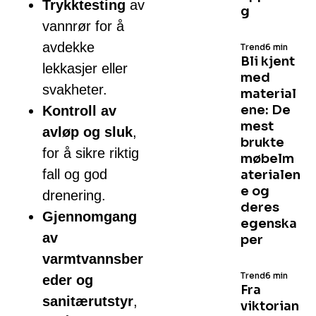
Trykktesting
av
g
vannrør for å
avdekke
Trend
6 min
Bli kjent
lekkasjer eller
med
svakheter.
material
ene: De
Kontroll av
mest
avløp og sluk
,
brukte
for å sikre riktig
møbelm
fall og god
aterialen
e og
drenering.
deres
Gjennomgang
egenska
av
per
varmtvannsber
Trend
6 min
eder og
Fra
sanitærutstyr
,
viktorian