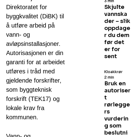
3 min
Direktoratet for
Skjulte
vannska
byggkvalitet (DiBK) til
der – slik
å utføre arbeid på
oppdage
vann- og
r du dem
før det
avløpsinstallasjoner.
er for
Autorisasjonen er din
sent
garanti for at arbeidet
utføres i tråd med
Kloakkrør
2 min
gjeldende forskrifter,
Bruk en
som byggteknisk
autoriser
t
forskrift (TEK17) og
rørlegge
lokale krav fra
rs
kommunen.
vurderin
g som
beslutni
Vann- og