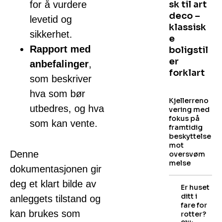
for å vurdere
sk til art
deco –
levetid og
klassisk
sikkerhet.
e
Rapport med
boligstil
er
anbefalinger
,
forklart
som beskriver
hva som bør
Kjellerreno
utbedres, og hva
vering med
fokus på
som kan vente.
framtidig
beskyttelse
mot
Denne
oversvøm
melse
dokumentasjonen gir
deg et klart bilde av
Er huset
ditt i
anleggets tilstand og
fare for
kan brukes som
rotter?