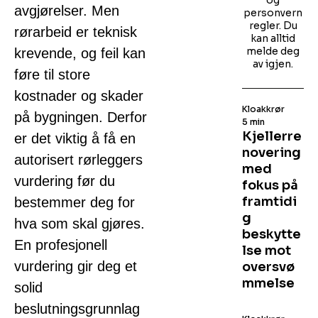
og
avgjørelser. Men
personvern
regler. Du
rørarbeid er teknisk
kan alltid
melde deg
krevende, og feil kan
av igjen.
føre til store
kostnader og skader
Kloakkrør
på bygningen. Derfor
5 min
Kjellerre
er det viktig å få en
novering
autorisert rørleggers
med
vurdering før du
fokus på
framtidi
bestemmer deg for
g
hva som skal gjøres.
beskytte
En profesjonell
lse mot
vurdering gir deg et
oversvø
mmelse
solid
beslutningsgrunnlag