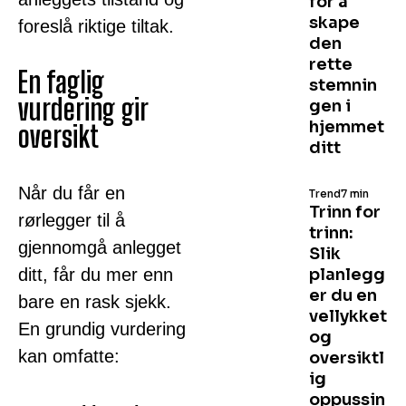
for å
skape
foreslå riktige tiltak.
den
rette
En faglig
stemnin
vurdering gir
gen i
hjemmet
oversikt
ditt
Når du får en
Trend
7 min
Trinn for
rørlegger til å
trinn:
gjennomgå anlegget
Slik
ditt, får du mer enn
planlegg
er du en
bare en rask sjekk.
vellykket
En grundig vurdering
og
kan omfatte:
oversiktl
ig
oppussin