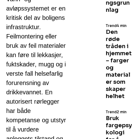
ngsgrun
avløpssystemet er en
nlag
kritisk del av boligens
Trend
4 min
infrastruktur.
Den
Feilmontering eller
røde
bruk av feil materialer
tråden i
hjemmet
kan føre til lekkasjer,
– farger
fuktskader, mugg og i
og
verste fall helsefarlig
material
er som
forurensning av
skaper
drikkevannet. En
helhet
autorisert rørlegger
har både
Trend
2 min
Bruk
kompetanse og utstyr
fargepsy
til å vurdere
kologi
anleggets tilstand og