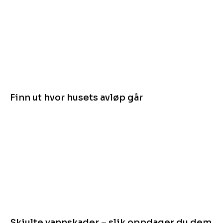
Finn ut hvor husets avløp går
Skjulte vannskader – slik oppdager du dem