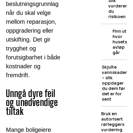
Slik
beslutningsgrunnlag
vurderer
du
når du skal velge
risikoen
mellom reparasjon,
oppgradering eller
Finn ut
hvor
utskifting. Det gir
husets
avløp
trygghet og
går
forutsigbarhet i både
kostnader og
Skjulte
vannskader
fremdrift.
– slik
oppdager
du dem før
Unngå dyre feil
det er for
sent
og unødvendige
tiltak
Bruk en
autorisert
rørleggers
Mange boligeiere
vurdering