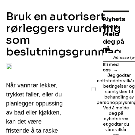
Bruk en autorisert
Nyhets
rørleggers vurdering
brev:
Meld
som
deg på
beslutningsgrunnlag
nå
Bli med
oss
Jeg godtar
nettstedets vilkår
Når vannrør lekker,
betingelser og
samtykker til
trykket faller, eller du
behandling av
personopplysning
planlegger oppussing
Ved å melde
av bad eller kjøkken,
deg på
nyhetsbrev
kan det være
et godtar du
våre vilkår
fristende å ta raske